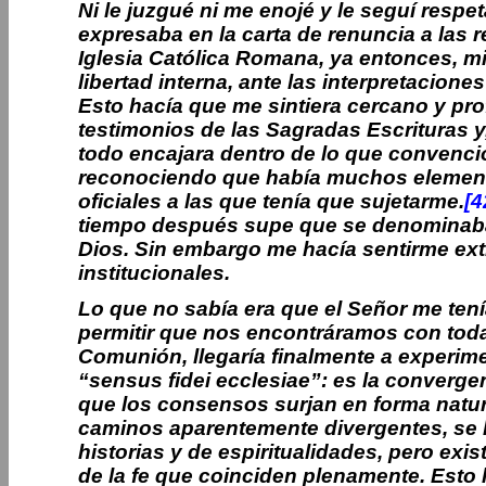
Ni le juzgué ni me enojé y le seguí resp
expresaba en la carta de renuncia a las r
Iglesia Católica Romana, ya entonces, m
libertad interna, ante las interpretacione
Esto hacía que me sintiera cercano y pr
testimonios de las Sagradas Escrituras y
todo encajara dentro de lo que convenci
reconociendo que había muchos elemento
oficiales a las que tenía que sujetarme.
[4
tiempo después supe que se denominaba 
Dios. Sin embargo me hacía sentirme ext
institucionales.
Lo que no sabía era que el Señor me tení
permitir que nos encontráramos con to
Comunión, llegaría finalmente a experimen
“sensus fidei ecclesiae”: es la convergen
que los consensos surjan en forma natur
caminos aparentemente divergentes, se l
historias y de espiritualidades, pero ex
de la fe que coinciden plenamente. Esto