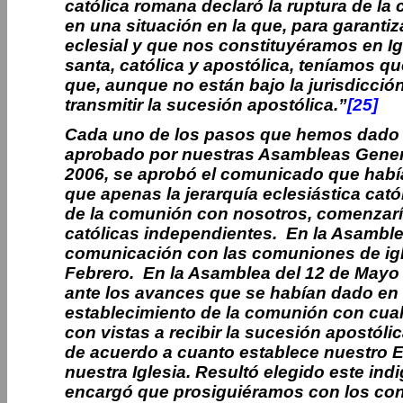
católica romana declaró la ruptura de l
en una situación en la que, para garanti
eclesial y que nos constituyéramos en Igl
santa, católica y apostólica, teníamos q
que, aunque no están bajo la jurisdicci
transmitir la sucesión apostólica
.”
[25]
Cada uno de los pasos que hemos dado h
aprobado por nuestras Asambleas Gener
2006, se aprobó el comunicado que habí
que apenas la jerarquía eclesiástica cató
de la comunión con nosotros, comenzarí
católicas independientes. En la Asamblea
comunicación con las comuniones de igle
Febrero. En la Asamblea del 12 de Mayo d
ante los avances que se habían dado en n
establecimiento de la comunión con cual
con vistas a recibir la sucesión apostóli
de acuerdo a cuanto establece nuestro Es
nuestra Iglesia. Resultó elegido este in
encargó que prosiguiéramos con los conta