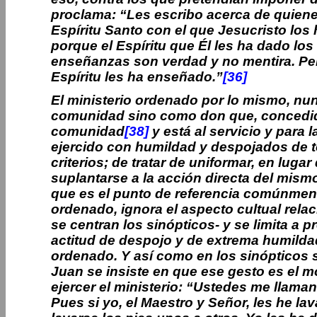
proclama: “Les escribo acerca de quienes
Espíritu Santo con el que Jesucristo los
porque el Espíritu que Él les ha dado los
enseñanzas son verdad y no mentira. Per
Espíritu les ha enseñado.”
[36]
El ministerio ordenado por lo mismo, n
comunidad sino como don que, concedido
comunidad
[38]
y está al servicio y para l
ejercido con humildad y despojados de t
criterios; de tratar de uniformar, en lugar
suplantarse a la acción directa del mismo 
que es el punto de referencia comúnment
ordenado, ignora el aspecto cultual rela
se centran los sinópticos- y se limita a p
actitud de despojo y de extrema humildad
ordenado. Y así como en los sinópticos s
Juan se insiste en que ese gesto es el mo
ejercer el ministerio: “Ustedes me llaman
Pues si yo, el Maestro y Señor, les he l