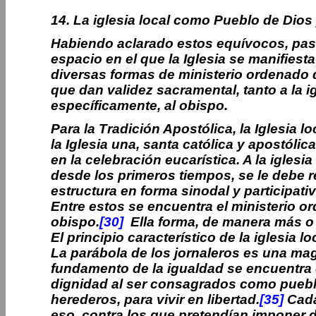
14. La iglesia local como Pueblo de Dios 
Habiendo aclarado estos equívocos, pasem
espacio en el que la Iglesia se manifiest
diversas formas de ministerio ordenado de
que dan validez sacramental, tanto a la i
específicamente, al obispo.
Para la Tradición Apostólica, la Iglesia l
la Iglesia una, santa católica y apostól
en la celebración eucarística. A la iglesi
desde los primeros tiempos, se le debe 
estructura en forma sinodal y participati
Entre estos se encuentra el ministerio o
obispo.
[30]
Ella forma, de manera más 
El principio característico de la iglesia 
La parábola de los jornaleros es una magn
fundamento de la igualdad se encuentra
dignidad al ser consagrados como puebl
herederos, para vivir en libertad.
[35]
Cada
eso, contra los que pretendían imponer 