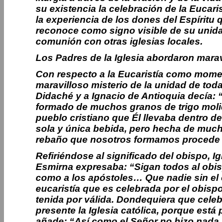
su existencia la celebración de la Eucari
la experiencia de los dones del Espíritu
reconoce como signo visible de su unidad
comunión con otras iglesias locales.
Los Padres de la Iglesia abordaron mara
Con respecto a la Eucaristía como momento
maravilloso misterio de la unidad de toda
Didaché y a Ignacio de Antioquia decía:
formado de muchos granos de trigo molido
pueblo cristiano que Él llevaba dentro d
sola y única bebida, pero hecha de much
rebaño que nosotros formamos procede d
Refiriéndose al significado del obispo, I
Esmirna expresaba: “Sigan todos al obisp
como a los apóstoles… Que nadie sin el o
eucaristía que es celebrada por el obispo
tenida por válida. Dondequiera que celebr
presente la Iglesia católica, porque está 
añade: “Así como el Señor no hizo nada 