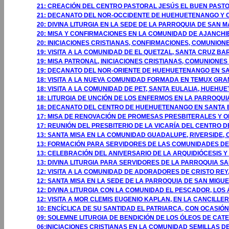
21: CREACIÓN DEL CENTRO PASTORAL JESÚS EL BUEN PASTO
21: DECANATO DEL NOR-OCCIDENTE DE HUEHUETENANGO Y 
20: DIVINA LITURGIA EN LA SEDE DE LA PARROQUIA DE SAN
20: MISA Y CONFIRMACIONES EN LA COMUNIDAD DE AJANCH
20: INICIACIONES CRISTIANAS, CONFIRMACIONES, COMUNIO
19: VISITA A LA COMUNIDAD DE EL QUETZAL, SANTA CRUZ B
19: MISA PATRONAL, INICIACIONES CRISTIANAS, COMUNIONES
19: DECANATO DEL NOR-ORIENTE DE HUEHUETENANGO EN S
18: VISITA A LA NUEVA COMUNIDAD FORMADA EN TEMUX GR
18: VISITA A LA COMUNIDAD DE PET, SANTA EULALIA, HUEHU
18: LITURGIA DE UNCIÓN DE LOS ENFERMOS EN LA PARROQ
18: DECANATO DEL CENTRO DE HUEHUETENANGO EN SANTA 
17: MISA DE RENOVACIÓN DE PROMESAS PRESBITERALES Y 
17: REUNIÓN DEL PRESBITERIO DE LA VICARÍA DEL CENTRO
13: SANTA MISA EN LA COMUNIDAD GUADALUPE, RIVERSIDE, 
13: FORMACIÓN PARA SERVIDORES DE LAS COMUNIDADES DE 
13: CELEBRACIÓN DEL ANIVERSARIO DE LA ARQUIDIÓCESIS 
13: DIVINA LITURGIA PARA SERVIDORES DE LA PARROQUIA S
12: VISITA A LA COMUNIDAD DE ADORADORES DE CRISTO REY,
12: SANTA MISA EN LA SEDE DE LA PARROQUIA DE SAN MIGU
12: DIVINA LITURGIA CON LA COMUNIDAD EL PESCADOR, LOS
12: VISITA A MOR CLEMIS EUGENIO KAPLAN, EN LA CANCILLE
10: ENCÍCLICA DE SU SANTIDAD EL PATRIARCA, CON OCASIÓ
09: SOLEMNE LITURGIA DE BENDICIÓN DE LOS ÓLEOS DE CA
06:INICIACIONES CRISTIANAS EN LA COMUNIDAD SEMILLAS DE