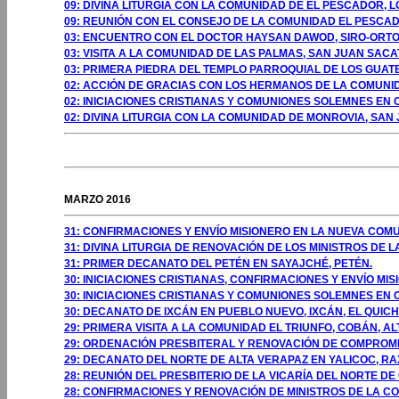
09: DIVINA LITURGIA CON LA COMUNIDAD DE EL PESCADOR, L
09: REUNIÓN CON EL CONSEJO DE LA COMUNIDAD EL PESCAD
03: ENCUENTRO CON EL DOCTOR HAYSAN DAWOD, SIRO-ORTOD
03: VISITA A LA COMUNIDAD DE LAS PALMAS, SAN JUAN SAC
03: PRIMERA PIEDRA DEL TEMPLO PARROQUIAL DE LOS GUAT
02: ACCIÓN DE GRACIAS CON LOS HERMANOS DE LA COMUNI
02: INICIACIONES CRISTIANAS Y COMUNIONES SOLEMNES EN
02: DIVINA LITURGIA CON LA COMUNIDAD DE MONROVIA, SA
GOSTO 2009
MARZO 2016
31: CONFIRMACIONES Y ENVÍO MISIONERO EN LA NUEVA COMU
31: DIVINA LITURGIA DE RENOVACIÓN DE LOS MINISTROS DE 
31: PRIMER DECANATO DEL PETÉN EN SAYAJCHÉ, PETÉN.
30: INICIACIONES CRISTIANAS, CONFIRMACIONES Y ENVÍO MIS
30: INICIACIONES CRISTIANAS Y COMUNIONES SOLEMNES EN 
30: DECANATO DE IXCÁN EN PUEBLO NUEVO, IXCÁN, EL QUICH
29: PRIMERA VISITA A LA COMUNIDAD EL TRIUNFO, COBÁN, AL
29: ORDENACIÓN PRESBITERAL Y RENOVACIÓN DE COMPROMI
29: DECANATO DEL NORTE DE ALTA VERAPAZ EN YALICOC, RA
28: REUNIÓN DEL PRESBITERIO DE LA VICARÍA DEL NORTE D
28: CONFIRMACIONES Y RENOVACIÓN DE MINISTROS DE LA C