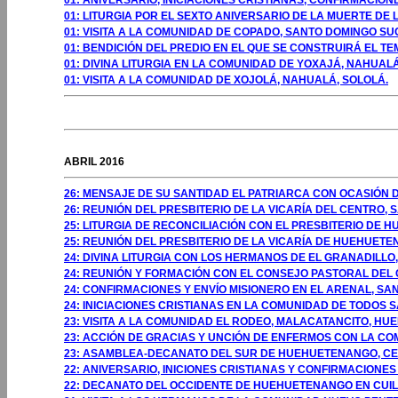
01: ANIVERSARIO, INICIACIONES CRISTIANAS, CONFIRMACIONE
01: LITURGIA POR EL SEXTO ANIVERSARIO DE LA MUERTE D
01: VISITA A LA COMUNIDAD DE COPADO, SANTO DOMINGO SU
01: BENDICIÓN DEL PREDIO EN EL QUE SE CONSTRUIRÁ EL T
01: DIVINA LITURGIA EN LA COMUNIDAD DE YOXAJÁ, NAHUALÁ
01: VISITA A LA COMUNIDAD DE XOJOLÁ, NAHUALÁ, SOLOLÁ.
GOSTO 2009
ABRIL 2016
26: MENSAJE DE SU SANTIDAD EL PATRIARCA CON OCASIÓN 
26: REUNIÓN DEL PRESBITERIO DE LA VICARÍA DEL CENTRO,
25: LITURGIA DE RECONCILIACIÓN CON EL PRESBITERIO D
25: REUNIÓN DEL PRESBITERIO DE LA VICARÍA DE HUEHUE
24: DIVINA LITURGIA CON LOS HERMANOS DE EL GRANADIL
24: REUNIÓN Y FORMACIÓN CON EL CONSEJO PASTORAL DEL 
24: CONFIRMACIONES Y ENVÍO MISIONERO EN EL ARENAL, SA
24: INICIACIONES CRISTIANAS EN LA COMUNIDAD DE TODO
23: VISITA A LA COMUNIDAD EL RODEO, MALACATANCITO, H
23: ACCIÓN DE GRACIAS Y UNCIÓN DE ENFERMOS CON LA C
23: ASAMBLEA-DECANATO DEL SUR DE HUEHUETENANGO, C
22: ANIVERSARIO, INICIONES CRISTIANAS Y CONFIRMACIONE
22: DECANATO DEL OCCIDENTE DE HUEHUETENANGO EN CUI