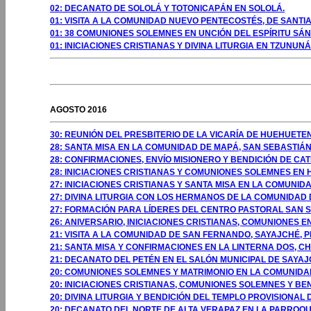
02: DECANATO DE SOLOLÁ Y TOTONICAPÁN EN SOLOLÁ.
01: VISITA A LA COMUNIDAD NUEVO PENTECOSTÉS, DE SANTIA
01: 38 COMUNIONES SOLEMNES EN UNCIÓN DEL ESPÍRITU SÁN
01: INICIACIONES CRISTIANAS Y DIVINA LITURGIA EN TZUNUN
GOSTO 2009
AGOSTO 2016
30: REUNIÓN DEL PRESBITERIO DE LA VICARÍA DE HUEHUET
28: SANTA MISA EN LA COMUNIDAD DE MAPÁ, SAN SEBASTIÁ
28: CONFIRMACIONES, ENVÍO MISIONERO Y BENDICIÓN DE CA
28: INICIACIONES CRISTIANAS Y COMUNIONES SOLEMNES EN
27: INICIACIONES CRISTIANAS Y SANTA MISA EN LA COMUN
27: DIVINA LITURGIA CON LOS HERMANOS DE LA COMUNIDAD
27: FORMACIÓN PARA LÍDERES DEL CENTRO PASTORAL SAN 
26: ANIVERSARIO, INICIACIONES CRISTIANAS, COMUNIONES 
21: VISITA A LA COMUNIDAD DE SAN FERNANDO, SAYAJCHÉ, P
21: SANTA MISA Y CONFIRMACIONES EN LA LINTERNA DOS, CH
21: DECANATO DEL PETÉN EN EL SALÓN MUNICIPAL DE SAYAJ
20: COMUNIONES SOLEMNES Y MATRIMONIO EN LA COMUNIDAD
20: INICIACIONES CRISTIANAS, COMUNIONES SOLEMNES Y BE
20: DIVINA LITURGIA Y BENDICIÓN DEL TEMPLO PROVISIONAL 
20: DECANATO DEL NORTE DE ALTA VERAPAZ EN LA PARROQUI