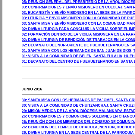
05: REUNIÓN GENERAL DEL PRESBITERIO DE LA ARQUIDIÓCE
03: CONFIRMACIONES Y ENVÍO MISIONERO EN COLOLAJ, SAN
03: EUCARISTÍA Y ENVÍO MISIONERO EN LA SEDE DE LA PA
03: LITURGIA Y ENVÍO MISIONERO CON LA COMUNIDAD DE P
03: SANTA MISA Y ENVÍO MISIONERO CON LA COMUNIDAD MA
02: DIVINA LITURGIA PARA CONCLUIR LA VIGILIA SOBRE EL 
02: FORMACIÓN DENTRO DE LA VIGILIA MISIONERA EN LA P
02: DIVINA LITURGIA DE BENDICIÓN DE TRABAJOS EN LA CO
02: DECANATO DEL NOR-ORIENTE DE HUEHUETENANGO EN S
01: SANTA MISA CON LOS HERMANOS DE SAN JUAN DE DIOS,
01: VISITA A LA COMUNIDAD DE BELÉN, SANTA EULALIA, HU
01: DECANATO DEL CENTRO DE HUEHUETENANGO EN SANTA 
GOSTO 2009
JUNIO 2016
30: SANTA MISA CON LOS HERMANOS DE PAJOMEL, SANTA CR
30: VISITA A LA COMUNIDAD DE CHUITZANCHAJ, SANTA CRUZ
29: MISIÓN MÉDICA DE LA ARQUIDIÓCESIS MALANKARA-ESTA
26: CONFIRMACIONES Y COMUNIONES SOLEMNES EN CHANQU
26: REUNIÓN CON LOS MIEMBROS DEL CONSEJO DE COMUNI
26: BENDICIÓN DEL TEMPLO DE CHACULÁ, NENTÓN, HUEHUE
26: DIVINA LITURGIA EN LA SEDE CENTRAL DE LA PARROQUI