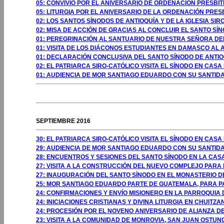
05: CONVIVIO POR EL ANIVERSARIO DE ORDENACIÓN PRESBI
05: LITURGIA POR EL ANIVERSARIO DE LA ORDENACIÓN PRES
02: LOS SANTOS SÍNODOS DE ANTIOQUÍA Y DE LA IGLESIA SI
02: MISA DE ACCIÓN DE GRACIAS AL CONCLUIR EL SANTO SÍ
01: PEREGRINACIÓN AL SANTUARIO DE NUESTRA SEÑORA DEL 
01: VISITA DE LOS DIÁCONOS ESTUDIANTES EN DAMASCO AL 
01: DECLARACIÓN CONCLUSIVA DEL SANTO SÍNODO DE ANTIO
02: EL PATRIARCA SIRO-CATÓLICO VISITA EL SÍNODO EN CASA
01: AUDIENCIA DE MOR SANTIAGO EDUARDO CON SU SANTIDAD
GOSTO 2009
SEPTIEMBRE 2016
30: EL PATRIARCA SIRO-CATÓLICO VISITA EL SÍNODO EN CASA
29: AUDIENCIA DE MOR SANTIAGO EDUARDO CON SU SANTIDAD
28: ENCUENTROS Y SESIONES DEL SANTO SÍNODO EN LA CASA
27: VISITA A LA CONSTRUCCIÓN DEL NUEVO COMPLEJO PARA
27: INAUGURACIÓN DEL SANTO SÍNODO EN EL MONASTERIO D
25: MOR SANTIAGO EDUARDO PARTE DE GUATEMALA, PARA PA
24: CONFIRMACIONES Y ENVÍO MISIONERO EN LA PARROQUIA 
24: INICIACIONES CRISTIANAS Y DIVINA LITURGIA EN CHUIT
24: PROCESIÓN POR EL NOVENO ANIVERSARIO DE ALIANZA D
23: VISITA A LA COMUNIDAD DE MONROVIA, SAN JUAN OSTU