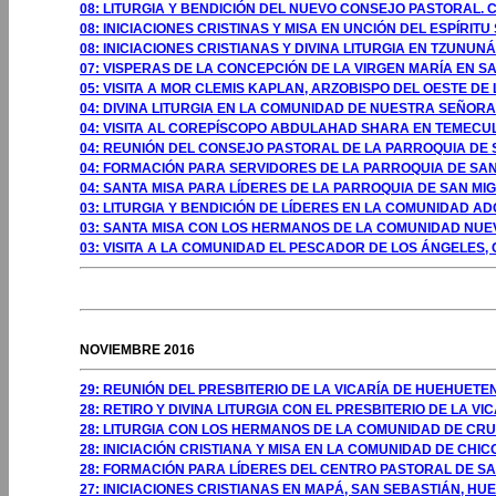
08: LITURGIA Y BENDICIÓN DEL NUEVO CONSEJO PASTORAL. 
08: INICIACIONES CRISTINAS Y MISA EN UNCIÓN DEL ESPÍRITU
08: INICIACIONES CRISTIANAS Y DIVINA LITURGIA EN TZUNUN
07: VISPERAS DE LA CONCEPCIÓN DE LA VIRGEN MARÍA EN 
05: VISITA A MOR CLEMIS KAPLAN, ARZOBISPO DEL OESTE DE
04: DIVINA LITURGIA EN LA COMUNIDAD DE NUESTRA SEÑORA 
04: VISITA AL COREPÍSCOPO ABDULAHAD SHARA EN TEMECULA
04: REUNIÓN DEL CONSEJO PASTORAL DE LA PARROQUIA DE 
04: FORMACIÓN PARA SERVIDORES DE LA PARROQUIA DE SAN
04: SANTA MISA PARA LÍDERES DE LA PARROQUIA DE SAN MI
03: LITURGIA Y BENDICIÓN DE LÍDERES EN LA COMUNIDAD A
03: SANTA MISA CON LOS HERMANOS DE LA COMUNIDAD NUEV
03: VISITA A LA COMUNIDAD EL PESCADOR DE LOS ÁNGELES, 
GOSTO 2009
NOVIEMBRE 2016
29: REUNIÓN DEL PRESBITERIO DE LA VICARÍA DE HUEHUE
28: RETIRO Y DIVINA LITURGIA CON EL PRESBITERIO DE LA
28: LITURGIA CON LOS HERMANOS DE LA COMUNIDAD DE C
28: INICIACIÓN CRISTIANA Y MISA EN LA COMUNIDAD DE CH
28: FORMACIÓN PARA LÍDERES DEL CENTRO PASTORAL DE 
27: INICIACIONES CRISTIANAS EN MAPÁ, SAN SEBASTIÁN, H