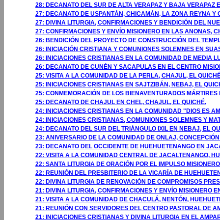
28: DECANATO DEL SUR DE ALTA VERAPAZ Y BAJA VERAPAZ 
27: DECANATO DE USPANTÁN, CHICAMÁN, LA ZONA REYNA Y
27: DIVINA LITURGIA, CONFIRMACIONES Y BENDICIÓN DEL N
27: CONFIRMACIONES Y ENVÍO MISIONERO EN LAS ANONAS, C
26: BENDICIÓN DEL PROYECTO DE CONSTRUCCIÓN DEL TEMP
26: INICIACIÓN CRISTIANA Y COMUNIONES SOLEMNES EN SUAS
26: INICIACIONES CRISTIANAS EN LA COMUNIDAD DE MEDIA L
26: DECANATO DE CUNÉN Y SACAPULAS EN EL CENTRO MISIO
25: VISITA A LA COMUNIDAD DE LA PERLA, CHAJUL, EL QUICHÉ
25: INICIACIONES CRISTIANAS EN SAJTZIBÁN, NEBAJ, EL QUIC
25: CONMEMORACIÓN DE LOS BIENAVENTURADOS MÁRTIRES D
25: DECANATO DE CHAJUL EN CHEL, CHAJUL, EL QUICHÉ.
24: INICIACIONES CRISTIANAS EN LA COMUNIDAD "DIOS ES AM
24: INICIACIONES CRISTIANAS, COMUNIONES SOLEMNES Y MAT
24: DECANATO DEL SUR DEL TRIÁNGULO IXIL EN NEBAJ, EL QU
23: ANIVERSARIO DE LA COMUNIDAD DE ONLAJ, CONCEPCIÓ
23: DECANATO DEL OCCIDENTE DE HUEHUETENANGO EN JA
22: VISITA A LA COMUNIDAD CENTRAL DE JACALTENANGO, 
22: SANTA LITURGIA DE ORACIÓN POR EL IMPULSO MISIONER
22: REUNIÓN DEL PRESBITERIO DE LA VICARÍA DE HUEHUET
22: DIVINA LITURGIA DE RENOVACIÓN DE COMPROMISOS PRE
21: DIVINA LITURGIA, CONFIRMACIONES Y ENVÍO MISIONER
21: VISITA A LA COMUNIDAD DE CHACULÁ, NENTÓN, HUEHUE
21: REUNIÓN CON SERVIDORES DEL CENTRO PASTORAL DE AM
21: INICIACIONES CRISTIANAS Y DIVINA LITURGIA EN EL AMP