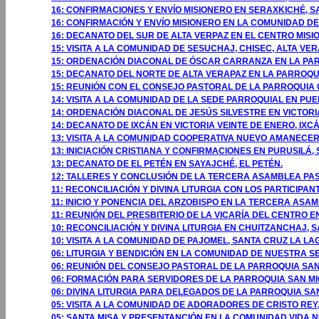
16: CONFIRMACIONES Y ENVÍO MISIONERO EN SERAXKICHÉ, 
16: CONFIRMACIÓN Y ENVÍO MISIONERO EN LA COMUNIDAD D
16: DECANATO DEL SUR DE ALTA VERPAZ EN EL CENTRO MISI
15: VISITA A LA COMUNIDAD DE SESUCHAJ, CHISEC, ALTA VER
15: ORDENACIÓN DIACONAL DE ÓSCAR CARRANZA EN LA PAR
15: DECANATO DEL NORTE DE ALTA VERAPAZ EN LA PARROQUI
15: REUNIÓN CON EL CONSEJO PASTORAL DE LA PARROQUIA C
14: VISITA A LA COMUNIDAD DE LA SEDE PARROQUIAL EN PUE
14: ORDENACIÓN DIACONAL DE JESÚS SILVESTRE EN VICTORIA
14: DECANATO DE IXCÁN EN VICTORIA VEINTE DE ENERO, IXCÁ
13: VISITA A LA COMUNIDAD COOPERATIVA NUEVO AMANECER, 
13: INICIACIÓN CRISTIANA Y CONFIRMACIONES EN PURUSILÁ, 
13: DECANATO DE EL PETÉN EN SAYAJCHÉ, EL PETÉN.
12: TALLERES Y CONCLUSIÓN DE LA TERCERA ASAMBLEA PAS
11: RECONCILIACIÓN Y DIVINA LITURGIA CON LOS PARTICIP
11: INICIO Y PONENCIA DEL ARZOBISPO EN LA TERCERA AS
11: REUNIÓN DEL PRESBITERIO DE LA VICARÍA DEL CENTRO 
10: RECONCILIACIÓN Y DIVINA LITURGIA EN CHUITZANCHAJ, 
10: VISITA A LA COMUNIDAD DE PAJOMEL, SANTA CRUZ LA LA
06: LITURGIA Y BENDICIÓN EN LA COMUNIDAD DE NUESTRA S
06: REUNIÓN DEL CONSEJO PASTORAL DE LA PARROQUIA SAN
06: FORMACIÓN PARA SERVIDORES DE LA PARROQUIA SAN MI
06: DIVINA LITURGIA PARA DELEGADOS DE LA PARROQUIA SA
05: VISITA A LA COMUNIDAD DE ADORADORES DE CRISTO REY
05: SANTA MISA Y PRESENTANCIÓN EN LA COMUNIDAD VIDA N