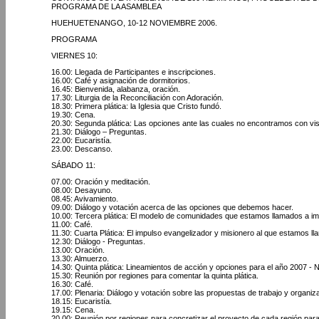
PROGRAMA DE LA ASAMBLEA
HUEHUETENANGO, 10-12 NOVIEMBRE 2006.
PROGRAMA
VIERNES 10:
16.00: Llegada de Participantes e inscripciones.
16.00: Café y asignación de dormitorios.
16.45: Bienvenida, alabanza, oración.
17.30: Liturgia de la Reconciliación con Adoración.
18.30: Primera plática: la Iglesia que Cristo fundó.
19.30: Cena.
20.30: Segunda plática: Las opciones ante las cuales no encontramos con vist
21.30: Diálogo – Preguntas.
22.00: Eucaristía.
23.00: Descanso.
SÁBADO 11:
07.00: Oración y meditación.
08.00: Desayuno.
08.45: Avivamiento.
09.00: Diálogo y votación acerca de las opciones que debemos hacer.
10.00: Tercera plática: El modelo de comunidades que estamos llamados a im
11.00: Café.
11.30: Cuarta Plática: El impulso evangelizador y misionero al que estamos l
12.30: Diálogo - Preguntas.
13.00: Oración.
13.30: Almuerzo.
14.30: Quinta plática: Lineamientos de acción y opciones para el año 2007 - 
15.30: Reunión por regiones para comentar la quinta plática.
16.30: Café.
17.00: Plenaria: Diálogo y votación sobre las propuestas de trabajo y organiz
18.15: Eucaristía.
19.15: Cena.
20.00: Reunión por regiones para concretizar el proyecto de cada región para