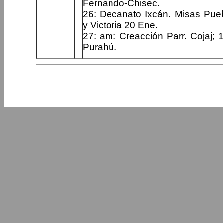
Fernando-Chisec.
26: Decanato Ixcán. Misas Pue
y Victoria 20 Ene.
27: am: Creacción Parr. Cojaj; 1
Purahú.