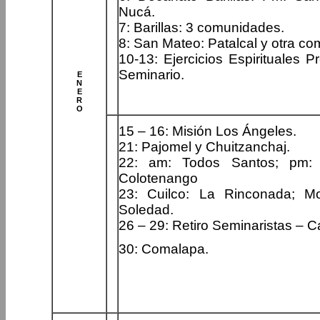
Nucá.
7: Barillas: 3 comunidades.
8: San Mateo: Patalcal y otra c
10-13: Ejercicios Espirituales Pr
Seminario.
E
N
E
R
O
15 – 16: Misión Los Ángeles.
21: Pajomel y Chuitzanchaj.
22: am: Todos Santos; pm:
Colotenango
23: Cuilco: La Rinconada; M
Soledad.
26 – 29: Retiro Seminaristas – 
30: Comalapa.