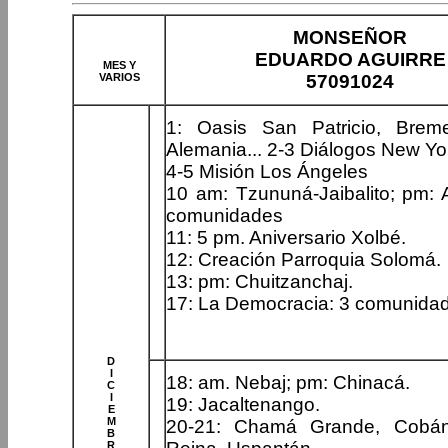
MONSEÑOR
EDUARDO AGUIRRE
MES Y
VARIOS
57091024
1: Oasis San Patricio, Brem
Alemania... 2-3 Diálogos New Yo
4-5 Misión Los Ángeles
10 am: Tzununá-Jaibalito; pm: A
comunidades
11: 5 pm. Aniversario Xolbé.
12: Creación Parroquia Solomá.
13: pm: Chuitzanchaj.
17: La Democracia: 3 comunida
D
I
18: am. Nebaj; pm: Chinacá.
C
I
19: Jacaltenango.
E
M
20-21: Chamá Grande, Cobá
B
R