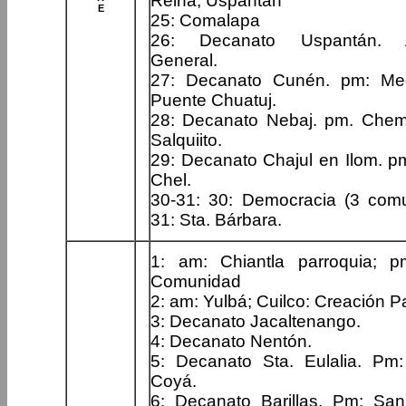
Reina, Uspantán
E
25: Comalapa
26: Decanato Uspantán. 
General.
27: Decanato Cunén. pm: Me
Puente Chuatuj.
28: Decanato Nebaj. pm. Che
Salquiito.
29: Decanato Chajul en Ilom. pm
Chel.
30-31: 30: Democracia (3 comu
31: Sta. Bárbara.
1: am: Chiantla parroquia; 
Comunidad
2: am: Yulbá; Cuilco: Creación P
3: Decanato Jacaltenango.
4: Decanato Nentón.
5: Decanato Sta. Eulalia. Pm:
Coyá.
6: Decanato Barillas. Pm: Sa