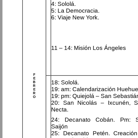
4: Sololá.
5: La Democracia.
6: Viaje New York.
11 – 14: Misión Los Ángeles
F
E
18: Sololá.
B
R
19: am: Calendarización Huehu
E
R
19: pm: Quiejolá – San Sebastiá
O
20: San Nicolás – Ixcunén, 
Necta.
24: Decanato Cobán. Pm: 
Saijón
25: Decanato Petén. Creación