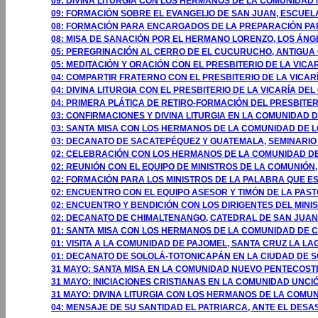
09: DIVINA LITURGIA CON LOS HERMANOS DE LA COMUNIDAD 
09: FORMACIÓN SOBRE EL EVANGELIO DE SAN JUAN, ESCUEL
08: FORMACIÓN PARA ENCARGADOS DE LA PREPARACIÓN PAR
08: MISA DE SANACIÓN POR EL HERMANO LORENZO, LOS ÁNGE
05: PEREGRINACIÓN AL CERRO DE EL CUCURUCHO, ANTIGUA
05: MEDITACIÓN Y ORACIÓN CON EL PRESBITERIO DE LA VIC
04: COMPARTIR FRATERNO CON EL PRESBITERIO DE LA VICA
04: DIVINA LITURGIA CON EL PRESBITERIO DE LA VICARÍA 
04: PRIMERA PLÁTICA DE RETIRO-FORMACIÓN DEL PRESBITER
03: CONFIRMACIONES Y DIVINA LITURGIA EN LA COMUNIDAD
03: SANTA MISA CON LOS HERMANOS DE LA COMUNIDAD DE 
03: DECANATO DE SACATEPÉQUEZ Y GUATEMALA, SEMINARIO
02: CELEBRACIÓN CON LOS HERMANOS DE LA COMUNIDAD D
02: REUNIÓN CON EL EQUIPO DE MINISTROS DE LA COMUNIÓ
02: FORMACIÓN PARA LOS MINISTROS DE LA PALABRA QUE E
02: ENCUENTRO CON EL EQUIPO ASESOR Y TIMÓN DE LA PAS
02: ENCUENTRO Y BENDICIÓN CON LOS DIRIGENTES DEL MINI
02: DECANATO DE CHIMALTENANGO, CATEDRAL DE SAN JUAN
01: SANTA MISA CON LOS HERMANOS DE LA COMUNIDAD DE C
01: VISITA A LA COMUNIDAD DE PAJOMEL, SANTA CRUZ LA LA
01: DECANATO DE SOLOLÁ-TOTONICAPÁN EN LA CIUDAD DE S
31 MAYO: SANTA MISA EN LA COMUNIDAD NUEVO PENTECOSTÉ
31 MAYO: INICIACIONES CRISTIANAS EN LA COMUNIDAD UNCIÓ
31 MAYO: DIVINA LITURGIA CON LOS HERMANOS DE LA COMU
04: MENSAJE DE SU SANTIDAD EL PATRIARCA, ANTE EL DES