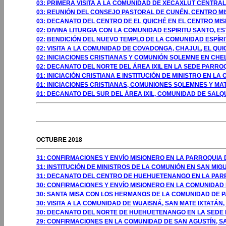
03: PRIMERA VISITA A LA COMUNIDAD DE XECAXLUT CENTRAL,
03: REUNIÓN DEL CONSEJO PASTORAL DE CUNÉN, CENTRO MI
03: DECANATO DEL CENTRO DE EL QUICHÉ EN EL CENTRO MIS
02: DIVINA LITURGIA CON LA COMUNIDAD ESPIRITU SANTO, E
02: BENDICIÓN DEL NUEVO TEMPLO DE LA COMUNIDAD ESPÍRI
02: VISITA A LA COMUNIDAD DE COVADONGA, CHAJUL, EL QUI
02: INICIACIONES CRISTIANAS Y COMUNIÓN SOLEMNE EN CHEL
02: DECANATO DEL NORTE DEL ÁREA IXIL EN LA SEDE PARROQ
01: INICIACIÓN CRISTIANA E INSTITUCIÓN DE MINISTRO EN L
01: INICIACIONES CRISTIANAS, COMUNIONES SOLEMNES Y MAT
01: DECANATO DEL SUR DEL ÁREA IXIL, COMUNIDAD DE SALQUI
GOSTO 2009
OCTUBRE 2018
31: CONFIRMACIONES Y ENVÍO MISIONERO EN LA PARROQUI
31: INSTITUCIÓN DE MINISTROS DE LA COMUNIÓN EN SAN M
31: DECANATO DEL CENTRO DE HUEHUETENANGO EN LA PAR
30: CONFIRMACIONES Y ENVÍO MISIONERO EN LA COMUNIDAD
30: SANTA MISA CON LOS HERMANOS DE LA COMUNIDAD DE 
30: VISITA A LA COMUNIDAD DE WUAISNÁ, SAN MATE IXTATÁ
30: DECANATO DEL NORTE DE HUEHUETENANGO EN LA SEDE 
29: CONFIRMACIONES EN LA COMUNIDAD DE SAN AGUSTÍN, 