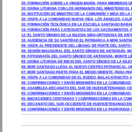
20: FORMACIÓN SOBRE LA VIRGEN MARÍA, PARA MIEMBROS DE
20: DIVINA LITURGIA CON LOS HERMANOS DEL MINISTERIO EL
20: INSTITUCIÓN DE MINISTRO DE LA COMUNIÓN Y MISA EN 
20: VISITA A LA COMUNIDAD NUEVA VIDA, LOS ÁNGELES, CALI
20: FORMACIÓN TEOLÓGICA EN LA ESCUELA SANTIAGO BAR
19: FORMACIÓN PARA CATEQUISTAS DE LOS SACRAMENTOS, P
12: EL SANTO SÍNODO DE LA IGLESIA SIRO-ORTODOXA DE AN
10: AUDIENCIA DE SU SANTIDAD EL PATRIARCA A MOR SANT
09: VISITA AL PRESIDENTE DEL LÍBANO, DE PARTE DEL SANTO 
09: SESIÓN INAUGURAL DEL SANTO SÍNODO DE ANTIOQUÍA, MO
09: FOTOGRAFÍA DEL SANTO SÍNODO DE ANTIOQUÍA, MONTE LÍ
09: DIVINA LITURGIA DE INICIO DEL SANTO SÍNODO DE LA IGL
08: MOR SANTIAGO LLEGA AL NUEVO CENTRO PATRIARCAL, UB
07: MOR SANTIAGO PARTE PARA EL MEDIO ORIENTE, PARA PAR
06: VISITA A LA COMUNIDAD DE EL RODEO, MALACATANCITO
06: CONFIRMACIONES Y ENVÍO MISIONERO EN LA COMUNIDA
06: ASAMBLEA-DECANATO DEL SUR DE HUEHUETENANGO, C
05: CONFIRMACIONES Y ENVÍO MISIONERO EN LA COMUNIDAD
05: INICIACIONES CRISTIANAS Y CONFIRMACIONES EN LA CO
05: DECANATO DEL SUR-OCCIDENTE DE HUEHUETENANGO EN
04: CONFIRMACIONES Y ENVÍO MISIONERO EN LA PARROQUIA
GOSTO 2009