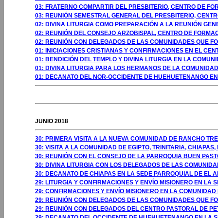
03: FRATERNO COMPARTIR DEL PRESBITERIO, CENTRO DE F
03: REUNIÓN SEMESTRAL GENERAL DEL PRESBITERIO, CENT
02: DIVINA LITURGIA COMO PREPARACIÓN A LA REUNIÓN GE
02: REUNIÓN DEL CONSEJO ARZOBISPAL, CENTRO DE FORMA
02: REUNIÓN CON DELEGADOS DE LAS COMUNIDADES QUE FO
01: INICIACIONES CRISTIANAS Y CONFIRMACIONES EN EL CE
01: BENDICIÓN DEL TEMPLO Y DIVINA LITURGIA EN LA COM
01: DIVINA LITURGIA PARA LOS HERMANOS DE LA COMUNID
01: DECANATO DEL NOR-OCCIDENTE DE HUEHUETENANGO E
GOSTO 2009
JUNIO 2018
30: PRIMERA VISITA A LA NUEVA COMUNIDAD DE RANCHO TRES
30: VISITA A LA COMUNIDAD DE EGIPTO, TRINITARIA, CHIAPAS,
30: REUNIÓN CON EL CONSEJO DE LA PARROQUIA BUEN PASTO
30: DIVINA LITURGIA CON LOS DELEGADOS DE LAS COMUNIDA
30: DECANATO DE CHIAPAS EN LA SEDE PARROQUIAL DE EL A
29: LITURGIA Y CONFIRMACIONES Y ENVÍO MISIONERO EN LA
29: CONFIRMACIONES Y ENVÍO MISIONERO EN LA COMUNIDAD
29: REUNIÓN CON DELEGADOS DE LAS COMUNIDADES QUE FO
29: REUNIÓN CON DELEGADOS DEL CENTRO PASTORAL DE P
29: DECANATO DEL OCCIDENTE DE HUEHUETENANGO EN LA 