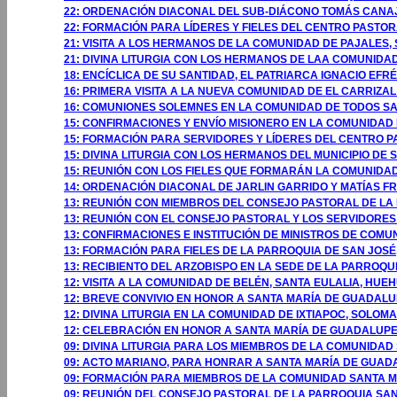
22: ORDENACIÓN DIACONAL DEL SUB-DIÁCONO TOMÁS CANAJ
22: FORMACIÓN PARA LÍDERES Y FIELES DEL CENTRO PASTOR
21: VISITA A LOS HERMANOS DE LA COMUNIDAD DE PAJALES,
21: DIVINA LITURGIA CON LOS HERMANOS DE LAA COMUNIDA
18: ENCÍCLICA DE SU SANTIDAD, EL PATRIARCA IGNACIO EFRÉ
16: PRIMERA VISITA A LA NUEVA COMUNIDAD DE EL CARRIZ
16: COMUNIONES SOLEMNES EN LA COMUNIDAD DE TODOS 
15: CONFIRMACIONES Y ENVÍO MISIONERO EN LA COMUNIDAD 
15: FORMACIÓN PARA SERVIDORES Y LÍDERES DEL CENTRO P
15: DIVINA LITURGIA CON LOS HERMANOS DEL MUNICIPIO DE
15: REUNIÓN CON LOS FIELES QUE FORMARÁN LA COMUNIDAD
14: ORDENACIÓN DIACONAL DE JARLIN GARRIDO Y MATÍAS F
13: REUNIÓN CON MIEMBROS DEL CONSEJO PASTORAL DE L
13: REUNIÓN CON EL CONSEJO PASTORAL Y LOS SERVIDORES
13: CONFIRMACIONES E INSTITUCIÓN DE MINISTROS DE COMU
13: FORMACIÓN PARA FIELES DE LA PARROQUIA DE SAN JOSÉ
13: RECIBIENTO DEL ARZOBISPO EN LA SEDE DE LA PARROQUI
12: VISITA A LA COMUNIDAD DE BELÉN, SANTA EULALIA, HU
12: BREVE CONVIVIO EN HONOR A SANTA MARÍA DE GUADALU
12: DIVINA LITURGIA EN LA COMUNIDAD DE IXTIAPOC, SOLO
12: CELEBRACIÓN EN HONOR A SANTA MARÍA DE GUADALUPE 
09: DIVINA LITURGIA PARA LOS MIEMBROS DE LA COMUNIDAD
09: ACTO MARIANO, PARA HONRAR A SANTA MARÍA DE GUADAL
09: FORMACIÓN PARA MIEMBROS DE LA COMUNIDAD SANTA MA
09: REUNIÓN DEL CONSEJO PASTORAL DE LA PARROQUIA SAN