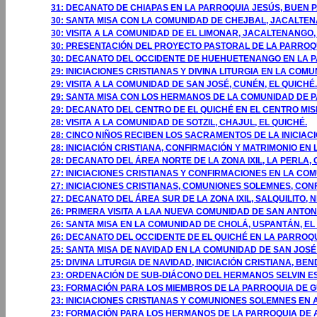
31: DECANATO DE CHIAPAS EN LA PARROQUIA JESÚS, BUEN P
30: SANTA MISA CON LA COMUNIDAD DE CHEJBAL, JACALT
30: VISITA A LA COMUNIDAD DE EL LIMONAR, JACALTENANG
30: PRESENTACIÓN DEL PROYECTO PASTORAL DE LA PARROQ
30: DECANATO DEL OCCIDENTE DE HUEHUETENANGO EN LA 
29: INICIACIONES CRISTIANAS Y DIVINA LITURGIA EN LA CO
29: VISITA A LA COMUNIDAD DE SAN JOSÉ, CUNÉN, EL QUICHÉ.
29: SANTA MISA CON LOS HERMANOS DE LA COMUNIDAD DE P
29: DECANATO DEL CENTRO DE EL QUICHÉ EN EL CENTRO MIS
28: VISITA A LA COMUNIDAD DE SOTZIL, CHAJUL, EL QUICHÉ.
28: CINCO NIÑOS RECIBEN LOS SACRAMENTOS DE LA INICIACIÓ
28: INICIACIÓN CRISTIANA, CONFIRMACIÓN Y MATRIMONIO EN
28: DECANATO DEL ÁREA NORTE DE LA ZONA IXIL, LA PERLA, 
27: INICIACIONES CRISTIANAS Y CONFIRMACIONES EN LA COM
27: INICIACIONES CRISTIANAS, COMUNIONES SOLEMNES, CONF
27: DECANATO DEL ÁREA SUR DE LA ZONA IXIL, SALQUILITO, N
26: PRIMERA VISITA A LAA NUEVA COMUNIDAD DE SAN ANTONI
26: SANTA MISA EN LA COMUNIDAD DE CHOLÁ, USPANTÁN, EL
26: DECANATO DEL OCCIDENTE DE EL QUICHÉ EN LA PARROQU
25: SANTA MISA DE NAVIDAD EN LA COMUNIDAD DE SAN JOS
25: DIVINA LITURGIA DE NAVIDAD, INICIACIÓN CRISTIANA, B
23: ORDENACIÓN DE SUB-DIÁCONO DEL HERMANOS SELVIN 
23: FORMACIÓN PARA LOS MIEMBROS DE LA PARROQUIA DE 
23: INICIACIONES CRISTIANAS Y COMUNIONES SOLEMNES EN
23: FORMACIÓN PARA LOS HERMANOS DE LA PARROQUIA DE