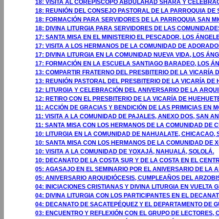
18: VISITA AL COREPÍSCOPO ABDULAHAD SHARA Y CELEBRA
18: REUNIÓN DEL CONSEJO PASTORAL DE LA PARROQUIA DE 
18: FORMACIÓN PARA SERVIDORES DE LA PARROQUIA SAN MI
18: DIVINA LITURGIA PARA SERVIDORES DE LAS COMUNIDADE
17: SANTA MISA EN EL MINISTERIO EL PESCADOR, LOS ÁNGELE
17: VISITA A LOS HERMANOS DE LA COMUNIDAD DE ADORADOR
17: DIVINA LITURGIA EN LA COMUNIDAD NUEVA VIDA, LOS ÁNG
17: FORMACIÓN EN LA ESCUELA SANTIAGO BARADEO, LOS ÁN
13: COMPARTIR FRATERNO DEL PRESBITERIO DE LA VICARÍ
13: REUNIÓN PASTORAL DEL PRESBITERIO DE LA VICARÍA 
12: LITURGIA Y CELEBRACIÓN DEL ANIVERSARIO DE LA ARQU
12: RETIRO CON EL PRESBITERIO DE LA VICARÍA DE HUEH
11: ACCIÓN DE GRACIAS Y BENDICIÓN DE LAS PRIMICIAS E
11: VISITA A LA COMUNIDAD DE PAJALES, ANEXO DOS, SAN A
11: SANTA MISA CON LOS HERMANOS DE LA COMUNIDAD DE 
10: LITURGIA EN LA COMUNIDAD DE NAHUALATE, CHICACAO,
10: SANTA MISA CON LOS HERMANOS DE LA COMUNIDAD DE X
10: VISITA A LA COMUNIDAD DE YOXAJÁ, NAHUALÁ, SOLOLÁ.
10: DECANATO DE LA COSTA SUR Y DE LA COSTA EN EL CENT
05: AGASAJO EN EL SEMINARIO POR EL ANIVERSARIO DE LA 
05: ANIVERSARIO ARQUIDIÓCESIS, CUMPLEAÑOS DEL ARZOBI
04: INICIACIONES CRISTIANAS Y DIVINA LITURGIA EN VUEL
04: DIVINA LITURGIA CON LOS PARTICIPANTES EN EL DECANA
04: DECANATO DE SACATEPÉQUEZ Y EL DEPARTAMENTO DE G
03: ENCUENTRO Y REFLEXIÓN CON EL GRUPO DE LECTORES,