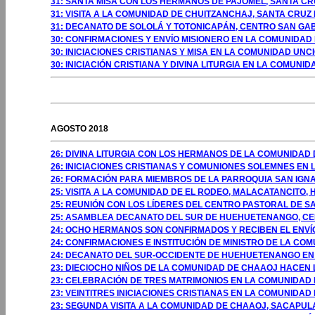
31: SANTA MISA CON LOS HERMANOS DE PAJOMEL, SANTA CR
31: VISITA A LA COMUNIDAD DE CHUITZANCHAJ, SANTA CRUZ
31: DECANATO DE SOLOLÁ Y TOTONICAPÁN, CENTRO SAN GAB
30: CONFIRMACIONES Y ENVÍO MISIONERO EN LA COMUNIDAD
30: INICIACIONES CRISTIANAS Y MISA EN LA COMUNIDAD UNCI
30: INICIACIÓN CRISTIANA Y DIVINA LITURGIA EN LA COMUN
GOSTO 2009
AGOSTO 2018
26: DIVINA LITURGIA CON LOS HERMANOS DE LA COMUNIDAD
26: INICIACIONES CRISTIANAS Y COMUNIONES SOLEMNES EN
26: FORMACIÓN PARA MIEMBROS DE LA PARROQUIA SAN IGNA
25: VISITA A LA COMUNIDAD DE EL RODEO, MALACATANCITO
25: REUNIÓN CON LOS LÍDERES DEL CENTRO PASTORAL DE 
25: ASAMBLEA DECANATO DEL SUR DE HUEHUETENANGO, CE
24: OCHO HERMANOS SON CONFIRMADOS Y RECIBEN EL ENVÍO
24: CONFIRMACIONES E INSTITUCIÓN DE MINISTRO DE LA CO
24: DECANATO DEL SUR-OCCIDENTE DE HUEHUETENANGO EN
23: DIECIOCHO NIÑOS DE LA COMUNIDAD DE CHAAOJ HACEN 
23: CELEBRACIÓN DE TRES MATRIMONIOS EN LA COMUNIDAD 
23: VEINTITRES INICIACIONES CRISTIANAS EN LA COMUNIDAD
23: SEGUNDA VISITA A LA COMUNIDAD DE CHAAOJ, SACAPULA