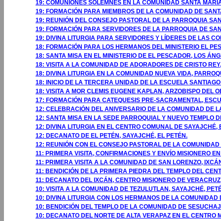
19: COMUNIONES SOLEMNES EN LA COMUNIDAD SANTA MARÍA 
19: FORMACIÓN PARA MIEMBROS DE LA COMUNIDAD DE SANTA
19: REUNIÓN DEL CONSEJO PASTORAL DE LA PARROQUIA SAN
19: FORMACIÓN PARA SERVIDORES DE LA PARROQUIA DE SAN
19: DIVINA LITURGIA PARA SERVIDORES Y LÍDERES DE LAS 
18: FORMACIÓN PARA LOS HERMANOS DEL MINISTERIO EL PE
18: SANTA MISA EN EL MINISTERIO DE EL PESCADOR, LOS ÁNG
18: VISITA A LA COMUNIDAD DE ADORADORES DE CRISTO REY,
18: DIVINA LITURGIA EN LA COMUNIDAD NUEVA VIDA, PARRO
18: INICIO DE LA TERCERA UNIDAD DE LA ESCUELA SANTIAG
18: VISITA A MOR CLEMIS EUGENE KAPLAN, ARZOBISPO DEL O
17: FORMACIÓN PARA CATEQUESIS PRE-SACRAMENTAL, ESCUE
12: CELEBRACIÓN DEL ANIVERSARIO DE LA COMUNIDAD DE LA
12: SANTA MISA EN LA SEDE PARROQUIAL Y NUEVO TEMPLO 
12: DIVINA LITURGIA EN EL CENTRO COMUNAL DE SAYAJCHÉ, 
12: DECANATO DE EL PETÉN, SAYAJCHÉ, EL PETÉN.
12: REUNIÓN CON EL CONSEJO PASTORAL DE LA COMUNIDAD
11: PRIMERA VISITA, CONFIRMACIONES Y ENVÍO MISIONERO E
11: PRIMERA VISITA A LA COMUNIDAD DE SAN LORENZO, IXCÁN
11: BENDICIÓN DE LA PRIMERA PIEDRA DEL TEMPLO DEL CENT
11: DECANATO DEL IXCÁN, CENTRO MISIONERO DE VERACRUZ, 
10: VISITA A LA COMUNIDAD DE TEZULUTLAN, SAYAJCHÉ, PET
10: DIVINA LITURGIA CON LOS HERMANOS DE LA COMUNIDAD 
10: BENDICIÓN DEL TEMPLO DE LA COMUNIDAD DE SESUCHAJ,
10: DECANATO DEL NORTE DE ALTA VERAPAZ EN EL CENTRO M