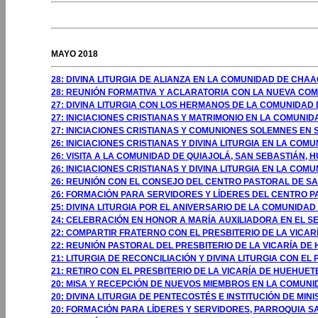
GOSTO 2009
MAYO 2018
28: DIVINA LITURGIA DE ALIANZA EN LA COMUNIDAD DE CHA
28: REUNIÓN FORMATIVA Y ACLARATORIA CON LA NUEVA COM
27: DIVINA LITURGIA CON LOS HERMANOS DE LA COMUNIDAD
27: INICIACIONES CRISTIANAS Y MATRIMONIO EN LA COMUNI
27: INICIACIONES CRISTIANAS Y COMUNIONES SOLEMNES EN
26: INICIACIONES CRISTIANAS Y DIVINA LITURGIA EN LA C
26: VISITA A LA COMUNIDAD DE QUIAJOLÁ, SAN SEBASTIÁN,
26: INICIACIONES CRISTIANAS Y DIVINA LITURGIA EN LA C
26: REUNIÓN CON EL CONSEJO DEL CENTRO PASTORAL DE S
26: FORMACIÓN PARA SERVIDORES Y LÍDERES DEL CENTRO 
25: DIVINA LITURGIA POR EL ANIVERSARIO DE LA COMUNID
24: CELEBRACIÓN EN HONOR A MARÍA AUXILIADORA EN EL S
22: COMPARTIR FRATERNO CON EL PRESBITERIO DE LA VIC
22: REUNIÓN PASTORAL DEL PRESBITERIO DE LA VICARÍA D
21: LITURGIA DE RECONCILIACIÓN Y DIVINA LITURGIA CON E
21: RETIRO CON EL PRESBITERIO DE LA VICARÍA DE HUEH
20: MISA Y RECEPCIÓN DE NUEVOS MIEMBROS EN LA COMUN
20: DIVINA LITURGIA DE PENTECOSTÉS E INSTITUCIÓN DE MI
20: FORMACIÓN PARA LÍDERES Y SERVIDORES, PARROQUIA SA