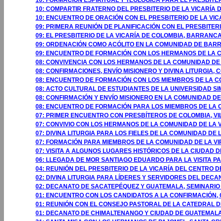
10: FORMACIÓN ESPIRITUAL Y TEOLÓGICA PARA EL PRESBITE
10: COMPARTIR FRATERNO DEL PRESBITERIO DE LA VICARÍA
10: ENCUENTRO DE ORACIÓN CON EL PRESBITERIO DE LA V
09: PRIMERA REUNIÓN DE PLANIFICACIÓN CON EL PRESBITER
09: EL PRESBITERIO DE LA VICARÍA DE COLOMBIA, BARRAN
09: ORDENACIÓN COMO ACÓLITO EN LA COMUNIDAD DE BAR
09: ENCUENTRO DE FORMACIÓN CON LOS HERMANOS DE LA 
08: CONVIVENCIA CON LOS HERMANOS DE LA COMUNIDAD DE
08: CONFIRMACIONES, ENVÍO MISIONERO Y DIVINA LITURGIA,
08: ENCUENTRO DE FORMACIÓN CON LOS MIEMBROS DE LA C
08: ACTO CULTURAL DE ESTUDIANTES DE LA UNIVERSIDAD SI
08: CONFIRMACIÓN Y ENVÍO MISIONERO EN LA COMUNIDAD DE
08: ENCUENTRO DE FORMACIÓN PARA LOS MIEMBROS DE LA 
07: PRIMER ENCUENTRO CON PRESBÍTEROS DE COLOMBIA, V
07: CONVIVIO CON LOS HERMANOS DE LA COMUNIDAD DE LA
07: DIVINA LITURGIA PARA LOS FIELES DE LA COMUNIDAD D
07: FORMACIÓN PARA MIEMBROS DE LA COMUNIDAD DE LA V
07: VISITA A ALGUNOS LUGARES HISTÓRICOS DE LA CIUDAD
06: LLEGADA DE MOR SANTIAGO EDUARDO PARA LA VISITA 
04: REUNIÓN DEL PRESBITERIO DE LA VICARÍA DEL CENTRO 
02: DIVINA LITURGIA PARA LÍDERES Y SERVIDORES DEL DEC
02: DECANATO DE SACATEPÉQUEZ Y GUATEMALA, SEMINARIO
01: ENCUENTRO CON LOS CANDIDATOS A LA CONFIRMACIÓN, 
01: REUNIÓN CON EL CONSEJO PASTORAL DE LA CATEDRAL 
01: DECANATO DE CHIMALTENANGO Y CIUDAD DE GUATEMALA