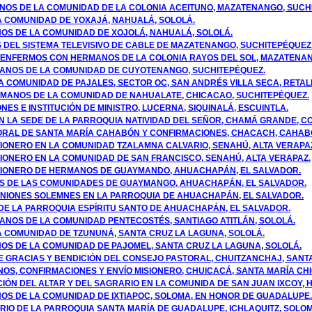
MANOS DE LA COMUNIDAD DE LA COLONIA ACEITUNO, MAZATENANGO, SUC
LA COMUNIDAD DE YOXAJÁ, NAHUALÁ, SOLOLÁ.
NOS DE LA COMUNIDAD DE XOJOLÁ, NAHUALÁ, SOLOLÁ.
S DEL SISTEMA TELEVISIVO DE CABLE DE MAZATENANGO, SUCHITEPÉQUEZ
OS ENFERMOS CON HERMANOS DE LA COLONIA RAYOS DEL SOL, MAZATENA
MANOS DE LA COMUNIDAD DE CUYOTENANGO, SUCHITEPÉQUEZ.
A COMUNIDAD DE PAJALES, SECTOR OC, SAN ANDRÉS VILLA SECA, RETAL
HERMANOS DE LA COMUNIDAD DE NAHUALATE, CHICACAO, SUCHITEPÉQUEZ.
ONES E INSTITUCIÓN DE MINISTRO, LUCERNA, SIQUINALÁ, ESCUINTLA.
EN LA SEDE DE LA PARROQUIA NATIVIDAD DEL SEÑOR, CHAMÁ GRANDE, CO
ORAL DE SANTA MARÍA CAHABÓN Y CONFIRMACIONES, CHACACH, CAHABÓ
SIONERO EN LA COMUNIDAD TZALAMNA CALVARIO, SENAHÚ, ALTA VERAPA
SIONERO EN LA COMUNIDAD DE SAN FRANCISCO, SENAHÚ, ALTA VERAPAZ.
ISIONERO DE HERMANOS DE GUAYMANDO, AHUACHAPÁN, EL SALVADOR.
ES DE LAS COMUNIDADES DE GUAYMANGO, AHUACHAPÁN, EL SALVADOR.
OMUNIONES SOLEMNES EN LA PARROQUIA DE AHUACHAPÁN, EL SALVADOR.
DE LA PARROQUIA ESPÍRITU SANTO DE AHUACHAPÁN, EL SALVADOR.
ANOS DE LA COMUNIDAD PENTECOSTÉS, SANTIAGO ATITLÁN, SOLOLÁ.
LA COMUNIDAD DE TZUNUNÁ, SANTA CRUZ LA LAGUNA, SOLOLÁ.
NOS DE LA COMUNIDAD DE PAJOMEL, SANTA CRUZ LA LAGUNA, SOLOLÁ.
 DE GRACIAS Y BENDICIÓN DEL CONSEJO PASTORAL, CHUITZANCHAJ, SANT
OS, CONFIRMACIONES Y ENVÍO MISIONERO, CHUICACÁ, SANTA MARÍA CHI
IÓN DEL ALTAR Y DEL SAGRARIO EN LA COMUNIDA DE SAN JUAN IXCOY, 
NOS DE LA COMUNIDAD DE IXTIAPOC, SOLOMA, EN HONOR DE GUADALUPE.
SARIO DE LA PARROQUIA SANTA MARÍA DE GUADALUPE, ICHLAQUITZ, SOLO