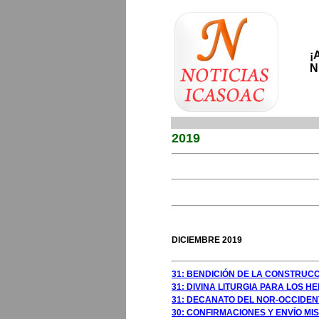
¡
N
2019
GOSTO 2009
GOSTO 2009
DICIEMBRE 2019
31: BENDICIÓN DE LA CONSTRUC
31: DIVINA LITURGIA PARA LOS
31: DECANATO DEL NOR-OCCIDE
30: CONFIRMACIONES Y ENVÍO M