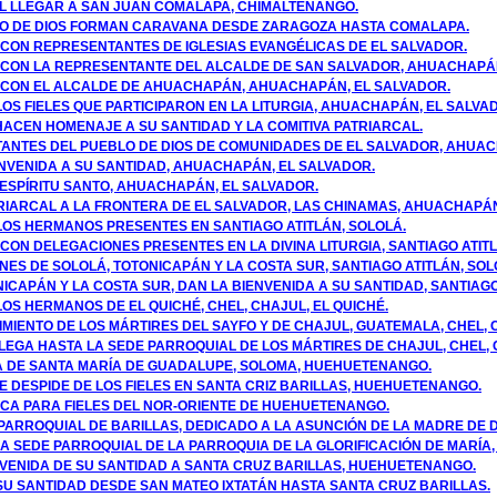
 AL LLEGAR A SAN JUAN COMALAPA, CHIMALTENANGO.
LO DE DIOS FORMAN CARAVANA DESDE ZARAGOZA HASTA COMALAPA.
 CON REPRESENTANTES DE IGLESIAS EVANGÉLICAS DE EL SALVADOR.
 CON LA REPRESENTANTE DEL ALCALDE DE SAN SALVADOR, AHUACHAPÁN
 CON EL ALCALDE DE AHUACHAPÁN, AHUACHAPÁN, EL SALVADOR.
 LOS FIELES QUE PARTICIPARON EN LA LITURGIA, AHUACHAPÁN, EL SALVA
HACEN HOMENAJE A SU SANTIDAD Y LA COMITIVA PATRIARCAL.
TANTES DEL PUEBLO DE DIOS DE COMUNIDADES DE EL SALVADOR, AHUA
IENVENIDA A SU SANTIDAD, AHUACHAPÁN, EL SALVADOR.
L ESPÍRITU SANTO, AHUACHAPÁN, EL SALVADOR.
TRIARCAL A LA FRONTERA DE EL SALVADOR, LAS CHINAMAS, AHUACHAPÁ
 LOS HERMANOS PRESENTES EN SANTIAGO ATITLÁN, SOLOLÁ.
CON DELEGACIONES PRESENTES EN LA DIVINA LITURGIA, SANTIAGO ATITL
NES DE SOLOLÁ, TOTONICAPÁN Y LA COSTA SUR, SANTIAGO ATITLÁN, SOL
ICAPÁN Y LA COSTA SUR, DAN LA BIENVENIDA A SU SANTIDAD, SANTIAGO
LOS HERMANOS DE EL QUICHÉ, CHEL, CHAJUL, EL QUICHÉ.
CIMIENTO DE LOS MÁRTIRES DEL SAYFO Y DE CHAJUL, GUATEMALA, CHEL, 
LLEGA HASTA LA SEDE PARROQUIAL DE LOS MÁRTIRES DE CHAJUL, CHEL,
UIA DE SANTA MARÍA DE GUADALUPE, SOLOMA, HUEHUETENANGO.
SE DESPIDE DE LOS FIELES EN SANTA CRIZ BARILLAS, HUEHUETENANGO.
TICA PARA FIELES DEL NOR-ORIENTE DE HUEHUETENANGO.
PARROQUIAL DE BARILLAS, DEDICADO A LA ASUNCIÓN DE LA MADRE DE D
LA SEDE PARROQUIAL DE LA PARROQUIA DE LA GLORIFICACIÓN DE MARÍA,
NVENIDA DE SU SANTIDAD A SANTA CRUZ BARILLAS, HUEHUETENANGO.
SU SANTIDAD DESDE SAN MATEO IXTATÁN HASTA SANTA CRUZ BARILLAS.