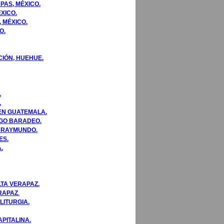
PAS, MÉXICO.
XICO.
 MÉXICO.
O.
CIÓN, HUEHUE.
.
.
 EN GUATEMALA.
AGO BARADEO.
N RAYMUNDO.
ES.
.
TA VERAPAZ.
ERAPAZ
.
LITURGIA.
APITALINA.