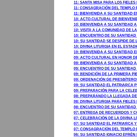
11: SANTA MISA PARA LOS FIELES
11: CONSAGRACIÓN DEL TEMPLO 
11: BIENVENIDA A SU SANTIDAD 
10: ACTO CULTURAL DE BIENVENID
10: BIENVENIDA A SU SANTIDAD A
10: VISITA A LA COMUNIDAD DE 
10: ENCUENTRO DE SU SANTIDAD 
10: SU SANTIDAD SE DESPIDE DE
10: DIVINA LITURGIA EN EL EST
10: BIENVENIDA A SU SANTIDAD
09: ACTO CULTURAL EN HONOR D
09: BIENVENIDA A SU SANTIDAD
09: ENCUENTRO DE SU SANTIDAD 
09: BENDICIÓN DE LA PRIMERA P
09: ORDENACIÓN DE PRESBÍTERO
09: SU SANTIDAD EL PATRIARCA 
09: PREPARACIÓN PARA LA CELE
08: PREPARANDO LA LLEGADA DE
08: DIVINA LITURGIA PARA FIELE
08: ENCUENTRO DE SU SANTIDAD 
07: ENTREGA DE RECUERDOS Y C
07: CELEBRACIÓN DE LA DIVINA 
07: SU SANTIDAD EL PATRIARCA 
07: CONSAGRACIÓN DEL TEMPLO D
06: SU SANTIDAD IGNACIO EFRÉN 