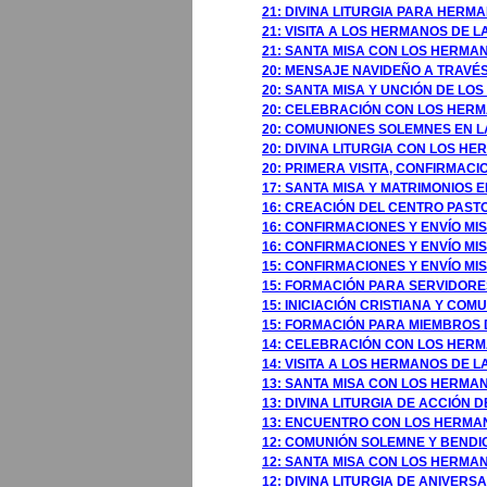
21: DIVINA LITURGIA PARA HER
21: VISITA A LOS HERMANOS DE 
21: SANTA MISA CON LOS HERMA
20: MENSAJE NAVIDEÑO A TRAVÉ
20: SANTA MISA Y UNCIÓN DE L
20: CELEBRACIÓN CON LOS HER
20: COMUNIONES SOLEMNES EN L
20: DIVINA LITURGIA CON LOS 
20: PRIMERA VISITA, CONFIRMACI
17: SANTA MISA Y MATRIMONIOS 
16: CREACIÓN DEL CENTRO PAST
16: CONFIRMACIONES Y ENVÍO MI
16: CONFIRMACIONES Y ENVÍO MI
15: CONFIRMACIONES Y ENVÍO M
15: FORMACIÓN PARA SERVIDOR
15: INICIACIÓN CRISTIANA Y C
15: FORMACIÓN PARA MIEMBROS 
14: CELEBRACIÓN CON LOS HERM
14: VISITA A LOS HERMANOS DE 
13: SANTA MISA CON LOS HERMA
13: DIVINA LITURGIA DE ACCIÓN
13: ENCUENTRO CON LOS HERMAN
12: COMUNIÓN SOLEMNE Y BENDIC
12: SANTA MISA CON LOS HERMA
12: DIVINA LITURGIA DE ANIVER