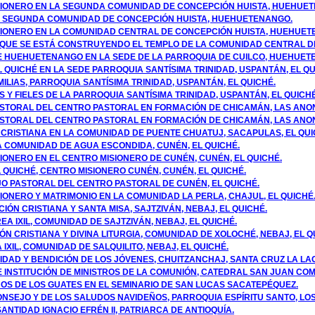
ISIONERO EN LA SEGUNDA COMUNIDAD DE CONCEPCIÓN HUISTA, HUEHUE
LA SEGUNDA COMUNIDAD DE CONCEPCIÓN HUISTA, HUEHUETENANGO.
ISIONERO EN LA COMUNIDAD CENTRAL DE CONCEPCIÓN HUISTA, HUEHUE
EL QUE SE ESTÁ CONSTRUYENDO EL TEMPLO DE LA COMUNIDAD CENTRAL 
E HUEHUETENANGO EN LA SEDE DE LA PARROQUIA DE CUILCO, HUEHUET
L QUICHÉ EN LA SEDE PARROQUIA SANTÍSIMA TRINIDAD, USPANTÁN, EL QU
AMILIAS, PARROQUIA SANTÍSIMA TRINIDAD, USPANTÁN, EL QUICHÉ.
 Y FIELES DE LA PARROQUIA SANTÍSIMA TRINIDAD, USPANTÁN, EL QUICHÉ
ASTORAL DEL CENTRO PASTORAL EN FORMACIÓN DE CHICAMÁN, LAS ANO
ASTORAL DEL CENTRO PASTORAL EN FORMACIÓN DE CHICAMÁN, LAS ANO
 CRISTIANA EN LA COMUNIDAD DE PUENTE CHUATUJ, SACAPULAS, EL QUI
LA COMUNIDAD DE AGUA ESCONDIDA, CUNÉN, EL QUICHÉ.
SIONERO EN EL CENTRO MISIONERO DE CUNÉN, CUNÉN, EL QUICHÉ.
 QUICHÉ, CENTRO MISIONERO CUNÉN, CUNÉN, EL QUICHÉ.
JO PASTORAL DEL CENTRO PASTORAL DE CUNÉN, EL QUICHÉ.
SIONERO Y MATRIMONIO EN LA COMUNIDAD LA PERLA, CHAJUL, EL QUICHÉ
CIÓN CRISTIANA Y SANTA MISA, SAJTZIVÁN, NEBAJ, EL QUICHÉ.
A IXIL, COMUNIDAD DE SAJTZIVÁN, NEBAJ, EL QUICHÉ.
ÓN CRISTIANA Y DIVINA LITURGIA, COMUNIDAD DE XOLOCHÉ, NEBAJ, EL Q
IXIL, COMUNIDAD DE SALQUILITO, NEBAJ, EL QUICHÉ.
VIDAD Y BENDICIÓN DE LOS JÓVENES, CHUITZANCHAJ, SANTA CRUZ LA LA
E INSTITUCIÓN DE MINISTROS DE LA COMUNIÓN, CATEDRAL SAN JUAN CO
OS DE LOS GUATES EN EL SEMINARIO DE SAN LUCAS SACATEPÉQUEZ.
NSEJO Y DE LOS SALUDOS NAVIDEÑOS, PARROQUIA ESPÍRITU SANTO, LO
ANTIDAD IGNACIO EFRÉN II, PATRIARCA DE ANTIOQUÍA.