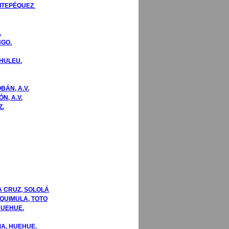
HITEPÉQUEZ
.
.
NGO.
HULEU.
BÁN, A.V.
N, A.V.
Z.
A CRUZ, SOLOLÁ
QUIMULA, TOTO
HUEHUE.
MA, HUEHUE.