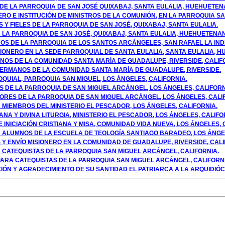
 DE LA PARROQUIA DE SAN JOSÉ QUIXABAJ, SANTA EULALIA, HUEHUETE
ERO E INSTITUCIÓN DE MINISTROS DE LA COMUNIÓN, EN LA PARROQUIA SA
 Y FIELES DE LA PARROQUIA DE SAN JOSÉ, QUIXABAJ, SANTA EULALIA
.
N LA PARROQUIA DE SAN JOSÉ, QUIXABAJ, SANTA EULALIA, HUEHUETENA
ANOS DE LA PARROQUIA DE LOS SANTOS ARCÁNGELES, SAN RAFAEL LA IN
SIONERO EN LA SEDE PARROQUIAL DE SANTA EULALIA, SANTA EULALIA, H
NOS DE LA COMUNIDAD SANTA MARÍA DE GUADALUPE, RIVERSIDE, CALIF
HERMANOS DE LA COMUNIDAD SANTA MARÍA DE GUADALUPE, RIVERSIDE.
QUIAL, PARROQUIA SAN MIGUEL, LOS ÁNGELES, CALIFORNIA.
S DE LA PARROQUIA DE SAN MIGUEL ARCÁNGEL, LOS ÁNGELES, CALIFORN
IDORES DE LA PARROQUIA DE SAN MIGUEL ARCÁNGEL, LOS ÁNGELES, CALI
MIEMBROS DEL MINISTERIO EL PESCADOR, LOS ÁNGELES, CALIFORNIA.
IANA Y DIVINA LITURGIA, MINISTERIO EL PESCADOR, LOS ÁNGELES, CALIFO
INICIACIÓN CRISTIANA Y MISA, COMUNIDAD VIDA NUEVA, LOS ÁNGELES, 
 ALUMNOS DE LA ESCUELA DE TEOLOGÍA SANTIAGO BARADEO, LOS ÁNGE
Y ENVÍO MISIONERO EN LA COMUNIDAD DE GUADALUPE, RIVERSIDE, CALI
 CATEQUISTAS DE LA PARROQUIA SAN MIGUEL ARCÁNGEL, CALIFORNIA.
 PARA CATEQUISTAS DE LA PARROQUIA SAN MIGUEL ARCÁNGEL, CALIFORNI
IÓN Y AGRADECIMIENTO DE SU SANTIDAD EL PATRIARCA A LA ARQUIDIÓC