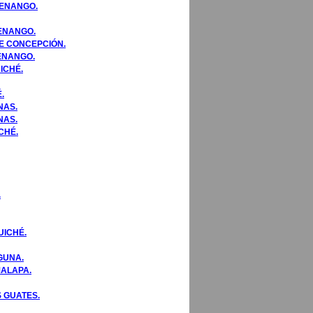
TENANGO.
TENANGO.
DE CONCEPCIÓN.
ENANGO.
ICHÉ.
.
NAS.
NAS.
CHÉ.
.
UICHÉ.
GUNA.
MALAPA.
S GUATES.