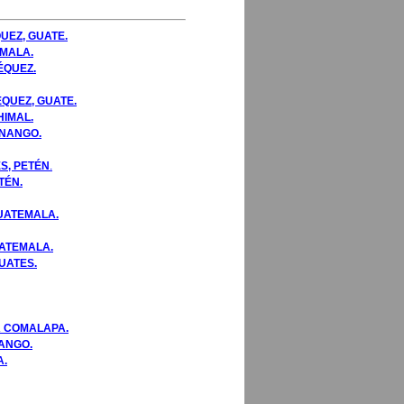
UEZ, GUATE.
EMALA.
ÉQUEZ.
ÉQUEZ, GUATE.
HIMAL.
ENANGO.
S, PETÉN
.
TÉN.
GUATEMALA.
UATEMALA.
UATES.
TA COMALAPA.
NANGO.
A.