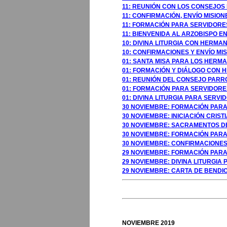
11: REUNIÓN CON LOS CONSEJOS
11: CONFIRMACIÓN, ENVÍO MISION
11: FORMACIÓN PARA SERVIDORES
11: BIENVENIDA AL ARZOBISPO E
10: DIVINA LITURGIA CON HERM
10: CONFIRMACIONES Y ENVÍO MI
01: SANTA MISA PARA LOS HERMA
01: FORMACIÓN Y DIÁLOGO CON 
01: REUNIÓN DEL CONSEJO PARRO
01: FORMACIÓN PARA SERVIDORE
01: DIVINA LITURGIA PARA SERV
30 NOVIEMBRE: FORMACIÓN PARA 
30 NOVIEMBRE: INICIACIÓN CRIST
30 NOVIEMBRE: SACRAMENTOS DE 
30 NOVIEMBRE: FORMACIÓN PARA
30 NOVIEMBRE: CONFIRMACIONES 
29 NOVIEMBRE: FORMACIÓN PARA
29 NOVIEMBRE: DIVINA LITURGIA
29 NOVIEMBRE: CARTA DE BENDIC
GOSTO 2009
NOVIEMBRE 2019