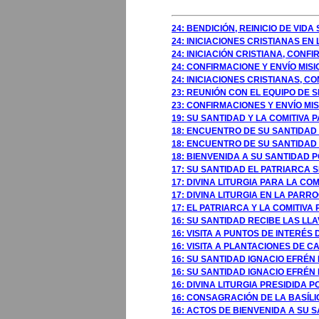
24: BENDICIÓN, REINICIO DE VID
24: INICIACIONES CRISTIANAS E
24: INICIACIÓN CRISTIANA, CON
24: CONFIRMACIONE Y ENVÍO MI
24: INICIACIONES CRISTIANAS, 
23: REUNIÓN CON EL EQUIPO DE 
23: CONFIRMACIONES Y ENVÍO M
19: SU SANTIDAD Y LA COMITIVA
18: ENCUENTRO DE SU SANTIDAD
18: ENCUENTRO DE SU SANTIDAD 
18: BIENVENIDA A SU SANTIDAD
17: SU SANTIDAD EL PATRIARCA
17: DIVINA LITURGIA PARA LA C
17: DIVINA LITURGIA EN LA PAR
17: EL PATRIARCA Y LA COMITIVA
16: SU SANTIDAD RECIBE LAS LL
16: VISITA A PUNTOS DE INTERÉ
16: VISITA A PLANTACIONES DE 
16: SU SANTIDAD IGNACIO EFRÉN 
16: SU SANTIDAD IGNACIO EFRÉN
16: DIVINA LITURGIA PRESIDIDA
16: CONSAGRACIÓN DE LA BASÍL
16: ACTOS DE BIENVENIDA A SU