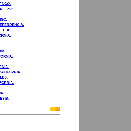
NANGO.
N JOSÉ.
NGO.
DEPENDENCIA.
UEHUE.
ORNIA.
IA.
FORNIA.
RNIA.
CALIFORNIA.
LES.
FORNIA.
A.
ESIS.