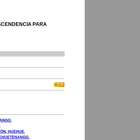
ASCENDENCIA PARA
NANGO.
.
TÓN, HUEHUE
.
UEHUETENANGO.