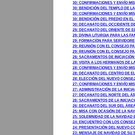
30: CONFIRMACIONES Y ENVÍO M
30: BENDICIÓN DEL TEMPLO DE 
30: CONFIRMACIONES Y ENVÍO M
30: BENDICIÓN DEL PREDIO EN 
30: DECANATO DEL OCCIDENTE D
29: DECANATO DEL ORIENTE DE E
29: DIVINA LITURGIA PARA LAS F
29: FORMACIÓN PARA SERVIDORES
29: REUNIÓN CON EL CONSEJO P
29: REUNIÓN CON EL CONSEJO P
28: SACRAMENTOS DE INICIACIÓN
28: VISITA A LOS HERMANOS DE 
28: CONFIRMACIONES Y ENVÍO MI
28: DECANATO DEL CENTRO DE EL
28: ELECCIÓN DEL NUEVO CONSE
27: CONFIRMACIONES Y ENVÍO MI
27: ADMINISTRACIÓN DE LA INICIA
27: DECANATO DEL NORTE DEL ÁRE
26: SACRAMENTOS DE LA INICIACI
26: DECANATO DEL SUR DEL ÁREA 
25: MISA CON OCASIÓN DE LA NA
25: SOLEMNIDAD DE LA NAVIDAD 
24: ENCUENTRO CON LOS CONSEJ
24: PRESENTACIÓN DEL NUEVO CO
23: MENSAJE DE NAVIDAD DE SU S