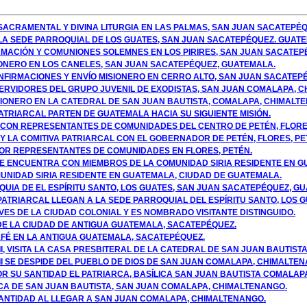
A SACRAMENTAL Y DIVINA LITURGIA EN LAS PALMAS, SAN JUAN SACATEPÉQ
N LA SEDE PARROQUIAL DE LOS GUATES, SAN JUAN SACATEPÉQUEZ. GUAT
FIRMACIÓN Y COMUNIONES SOLEMNES EN LOS PIRIRES, SAN JUAN SACATEP
SIONERO EN LOS CANELES, SAN JUAN SACATEPÉQUEZ, GUATEMALA.
CONFIRMACIONES Y ENVÍO MISIONERO EN CERRO ALTO, SAN JUAN SACATEP
SERVIDORES DEL GRUPO JUVENIL DE EXODISTAS, SAN JUAN COMALAPA, C
ISIONERO EN LA CATEDRAL DE SAN JUAN BAUTISTA, COMALAPA, CHIMALT
 PATRIARCAL PARTEN DE GUATEMALA HACIA SU SIGUIENTE MISIÓN.
 CON REPRESENTANTES DE COMUNIDADES DEL CENTRO DE PETÉN, FLORE
Y LA COMITIVA PATRIARCAL CON EL GOBERNADOR DE PETÉN, FLORES, PE
 POR REPRESENTANTES DE COMUNIDADES EN FLORES, PETÉN.
 SE ENCUENTRA CON MIEMBROS DE LA COMUNIDAD SIRIA RESIDENTE EN 
OMUNIDAD SIRIA RESIDENTE EN GUATEMALA, CIUDAD DE GUATEMALA.
ROQUIA DE EL ESPÍRITU SANTO, LOS GUATES, SAN JUAN SACATEPÉQUEZ, G
 PATRIARCAL LLEGAN A LA SEDE PARROQUIAL DEL ESPÍRITU SANTO, LOS G
AVES DE LA CIUDAD COLONIAL Y ES NOMBRADO VISITANTE DISTINGUIDO.
S DE LA CIUDAD DE ANTIGUA GUATEMALA, SACATEPÉQUEZ.
CAFÉ EN LA ANTIGUA GUATEMALA, SACATEPÉQUEZ.
II, VISITA LA CASA PRESBITERAL DE LA CATEDRAL DE SAN JUAN BAUTIS
 II SE DESPIDE DEL PUEBLO DE DIOS DE SAN JUAN COMALAPA, CHIMALTE
 POR SU SANTIDAD EL PATRIARCA, BASÍLICA SAN JUAN BAUTISTA COMALAP
ICA DE SAN JUAN BAUTISTA, SAN JUAN COMALAPA, CHIMALTENANGO.
 SANTIDAD AL LLEGAR A SAN JUAN COMALAPA, CHIMALTENANGO.