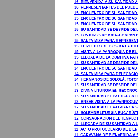
16: BIENVENIDA A SU SANTIDAD
16: REPRESENTANTES DEL PUEB
15: ENCUENTRO DE SU SANTIDAD
15: ENCUENTRO DE SU SANTIDAD
15: ENCUENTRO DE SU SANTIDAD
15: SU SANTIDAD SE DESPIDE DE
15: LOS NIÑOS DE AHUACHAPÁN 
15: SANTA MISA PARA REPRESEN
15: EL PUEBLO DE DIOS DA LA B
15: VISITA A LA PARROQUIA DE E
15: LLEGADA DE LA COMITIVA PA
14: SU SANTIDAD SE DESPIDE DE
14: ENCUENTRO DE SU SANTIDAD 
14: SANTA MISA PARA DELEGACIO
14: HERMANOS DE SOLOLÁ, TOTON
13: SU SANTIDAD SE DESPIDE DE 
13: DIVINA LITURGIA EN RECONO
13: SU SANTIDAD EL PATRIARCA 
12: BREVE VISITA A LA PARROQ
12: SU SANTIDAD EL PATRIARCA 
12: SOLEMNE LITURGIA EUCARÍS
12: CONSAGRACIÓN DEL TEMPLO 
12: LLEGADA DE SU SANTIDAD A 
11: ACTO PROTOCOLARIO DE BIE
11: CARAVANA DE BIENVENIDA A 