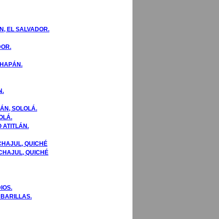
, EL SALVADOR.
DOR.
CHAPÁN.
N.
ÁN, SOLOLÁ.
OLÁ.
 ATITLÁN.
CHAJUL, QUICHÉ
 CHAJUL, QUICHÉ
IOS.
 BARILLAS.