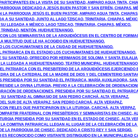
 PARTICIPANTES EN LA VISITA DE SU SANTIDAD, AMPARO AGUA TINTA, CHIA
PARROQUIA DEDICADO A JESÚS BUEN PASTOR Y SAN EFRÉN, CHIAPAS, MÉ
EN LA PARROQUIA JESÚS EL BUEN PASTOR, AMPARO AGUA TINTA, CHIAPAS,
A A SU SANTIDAD, JUNTO AL LAGO TZISCAO, TRINITARIA, CHIAPAS, MÉXIC
 SU LLEGADA A MÉXICO, LAGO TZISCAO, TRINITARIA, CHIAPAS, MÉXICO.
LA TRINIDAD, NENTÓN, HUEHUETENANGO.
CON LOS SEMINARISTAS DE LA ARQUIDIÓCESIS EN EL CENTRO DE FORMA
 LA MULTITUD QUE LE HA ACOGIDO EN HUEHUETENANGO.
ADIO LOS CUCHUMATANES DE LA CIUDAD DE HUEHUETENANGO.
 EL PATRIARCA EN EL ESTADIO LOS CUCHUMATANES DE HUEHUETENANGO.
E SU SANTIDAD, OFRECIDO POR HERMANOS DE SOLOMA Y SANTA EULALIA
 A LA LLEGADA A HUEHUETENANGO, TEATRO MUNICIPAL, HUEHUETENANGO
EL PATRIARCA CON EL PRESBITERIO DE LA ARQUIDIÓCESIS EJERCIENDO
IEDRA DE LA CATEDRAL DE LA MADRE DE DIOS Y DEL CEMENTERIO SANTI
S PRESIDIDA POR SU SANTIDAD EL PATRIARCA, MARÍA AUXILIADORA, SA
PRESIDE LA DIVINA LITURGIA, PREVIO A LA CELEBRACIÓN DE ORDENACION
BRACIÓN DE ORDENACIONES, PRESIDIDA POR SU SANTIDAD EL PATRIARCA
 SU SANTIDAD AL GIMNASIO DE SAN PEDRO CARCHÁ. ALTA VERAPAZ.
S DEL SUR DE ALTA VERAPAZ, SAN PEDRO CARCHÁ, ALTA VERAPAZ.
CON FIELES QUE PARTICIPARON EN LA LITURGIA, CARCHÁ, ALTA VERPAZ.
OMPARTIR FRATERNAL CON PRESBÍTEROS Y SEMINARISTAS EN CHISEC, AL
LITURGIA PRESIDIDA POR SU SANTIDAD EN EL ESTADO DE CHISEC, ALTA V
Y LA COMITIVA PATRIARCAL LLEGAN AL LUGAR DE LA CELEBRACIÓN DE LA 
E LA PARROQUIA DE CHISEC, DEDICADO A CRISTO REY Y SAN SERGIO.
II ES RECONOCIDO COMO VISITANTE DISTINGUIDO EN LA MUNICIPALIDAD C