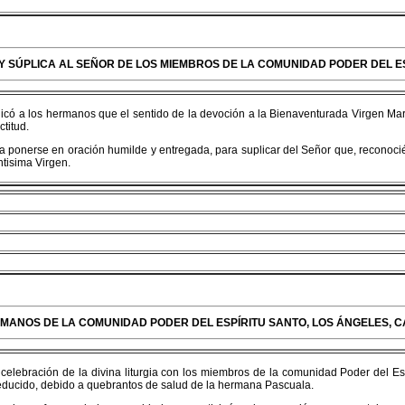
Y SÚPLICA AL SEÑOR DE LOS MIEMBROS DE LA COMUNIDAD PODER DEL ES
licó a los hermanos que el sentido de la devoción a la Bienaventurada Virgen Marí
ctitud.
 a ponerse en oración humilde y entregada, para suplicar del Señor que, recono
tisima Virgen.
ERMANOS DE LA COMUNIDAD PODER DEL ESPÍRITU SANTO, LOS ÁNGELES, C
a celebración de la divina liturgia con los miembros de la comunidad Poder del Es
ducido, debido a quebrantos de salud de la hermana Pascuala.