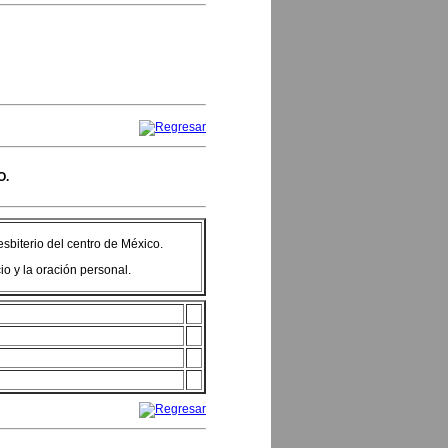
O.
esbiterio del centro de México.
io y la oración personal.
.