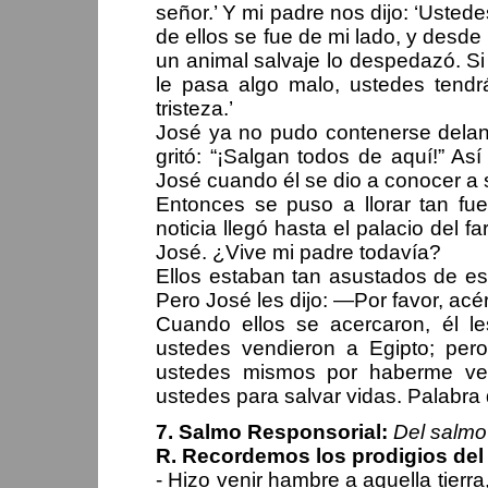
señor.’ Y mi padre nos dijo: ‘Uste
de ellos se fue de mi lado, y desde
un animal salvaje lo despedazó. Si 
le pasa algo malo, ustedes tendr
tristeza.’
José ya no pudo contenerse delant
gritó: “¡Salgan todos de aquí!” As
José cuando él se dio a conocer a
Entonces se puso a llorar tan fue
noticia llegó hasta el palacio del 
José. ¿Vive mi padre todavía?
Ellos estaban tan asustados de est
Pero José les dijo: —Por favor, ac
Cuando ellos se acercaron, él l
ustedes vendieron a Egipto; pero
ustedes mismos por haberme ve
ustedes para salvar vidas. Palabra
7. Salmo Responsorial:
Del salmo
R. Recordemos los prodigios del
- Hizo venir hambre a aquella tierra