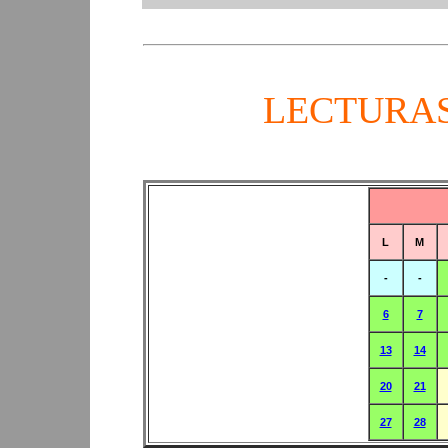
PERIPLOS D
LECTURAS
L
M
-
-
6
7
13
14
20
21
27
28