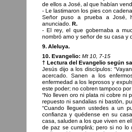
de ellos a José, al que habían ve
- Le lastimaron los pies con cadenas
Señor puso a prueba a José, h
anunciado.
R.
- El rey, el que gobernaba a muc
nombró amo y señor de su casa y d
9. Aleluya.
10. Evangelio:
Mt 10, 7-15
† Lectura del Evangelio según s
Jesús dijo a los discípulos: “Vaya
acercado. Sanen a los enfermos
enfermedad a los leprosos y expuls
este poder; no cobren tampoco por
“No lleven oro ni plata ni cobre ni
repuesto ni sandalias ni bastón, pu
“Cuando lleguen ustedes a un p
confianza y quédense en su casa 
casa, saluden a los que viven en el
de paz se cumplirá; pero si no lo