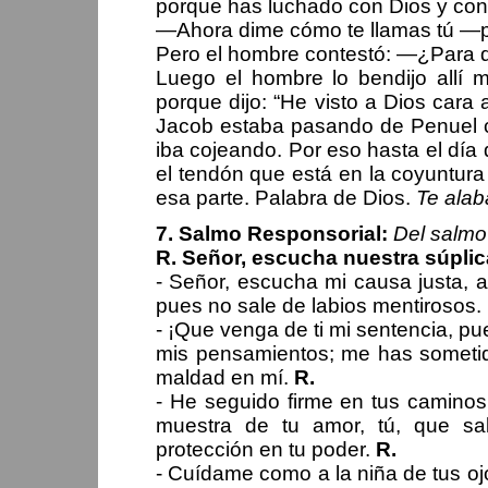
porque has luchado con Dios y con
—Ahora dime cómo te llamas tú —p
Pero el hombre contestó: —¿Para 
Luego el hombre lo bendijo allí 
porque dijo: “He visto a Dios cara 
Jacob estaba pasando de Penuel cu
iba cojeando. Por eso hasta el día
el tendón que está en la coyuntur
esa parte. Palabra de Dios.
Te alab
7. Salmo Responsorial:
Del salmo
R. Señor, escucha nuestra súplic
- Señor, escucha mi causa justa, a
pues no sale de labios mentirosos.
- ¡Que venga de ti mi sentencia, pu
mis pensamientos; me has sometid
maldad en mí.
R.
- He seguido firme en tus camino
muestra de tu amor, tú, que s
protección en tu poder.
R.
- Cuídame como a la niña de tus oj