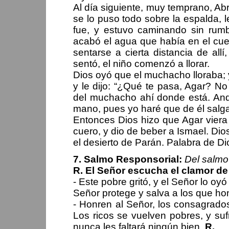
Al día siguiente, muy temprano, Ab
se lo puso todo sobre la espalda, le
fue, y estuvo caminando sin rum
acabó el agua que había en el cuer
sentarse a cierta distancia de all
sentó, el niño comenzó a llorar.
Dios oyó que el muchacho lloraba; y
y le dijo: “¿Qué te pasa, Agar? No
del muchacho ahí donde está. Anda
mano, pues yo haré que de él salga
Entonces Dios hizo que Agar viera 
cuero, y dio de beber a Ismael. Dio
el desierto de Parán. Palabra de Di
7. Salmo Responsorial:
Del salmo
R. El Señor escucha el clamor de
- Este pobre gritó, y el Señor lo oyó
Señor protege y salva a los que ho
- Honren al Señor, los consagrados
Los ricos se vuelven pobres, y su
nunca les faltará ningún bien.
R.