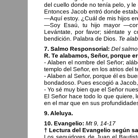
del cuello donde no tenía pelo, y l
Entonces Jacob entró donde estaba 
—Aquí estoy. ¿Cuál de mis hijos e
—Soy Esaú, tu hijo mayor —cont
Levántate, por favor; siéntate y
bendición. Palabra de Dios.
Te ala
7. Salmo Responsorial:
Del salmo
R. Te alabamos, Señor, porque e
- Alaben el nombre del Señor; aláb
templo del Señor, en los atrios del 
- Alaben al Señor, porque él es bu
bondadoso. Pues escogió a Jacob, a
- Yo sé muy bien que el Señor nues
El Señor hace todo lo que quiere, l
en el mar que en sus profundidade
9. Aleluya.
10. Evangelio:
Mt 9, 14-17
† Lectura del Evangelio según s
Los seguidores de Juan el Bautis