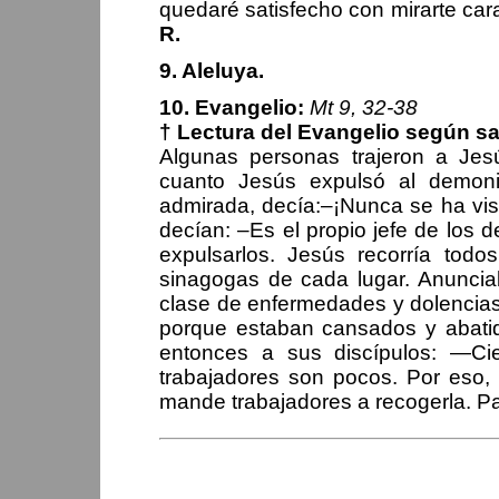
quedaré satisfecho con mirarte cara
R.
9. Aleluya.
10. Evangelio:
Mt 9, 32-38
† Lectura del Evangelio según s
Algunas personas trajeron a J
cuanto Jesús expulsó al demon
admirada, decía:–¡Nunca se ha vist
decían: –Es el propio jefe de los 
expulsarlos. Jesús recorría tod
sinagogas de cada lugar. Anunciab
clase de enfermedades y dolencias. 
porque estaban cansados y abatid
entonces a sus discípulos: —Ci
trabajadores son pocos. Por eso,
mande trabajadores a recogerla. P
PERIPLOS DEL OBISPO