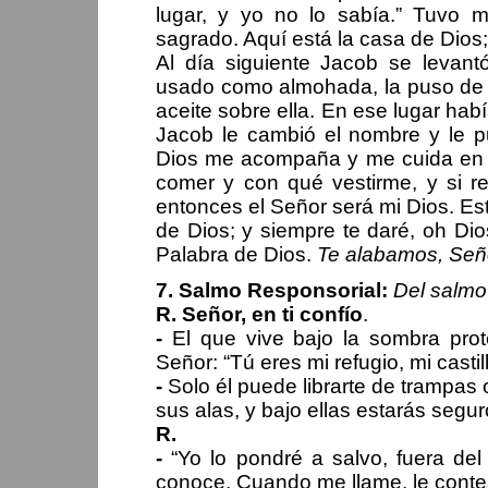
lugar, y yo no lo sabía.” Tuvo 
sagrado. Aquí está la casa de Dios; 
Al día siguiente Jacob se levan
usado como almohada, la puso de 
aceite sobre ella. En ese lugar ha
Jacob le cambió el nombre y le pu
Dios me acompaña y me cuida en e
comer y con qué vestirme, y si r
entonces el Señor será mi Dios. Es
de Dios; y siempre te daré, oh Dio
Palabra de Dios.
Te alabamos, Señ
7. Salmo Responsorial:
Del salmo
R. Señor, en ti confío
.
-
El que vive bajo la sombra prote
Señor: “Tú eres mi refugio, mi castil
-
Solo él puede librarte de trampas 
sus alas, y bajo ellas estarás segu
R.
-
“Yo lo pondré a salvo, fuera de
conoce. Cuando me llame, le contes