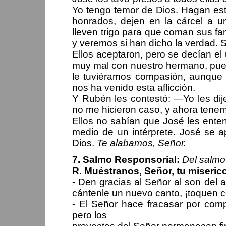
Yo tengo temor de Dios. Hagan esto
honrados, dejen en la cárcel a 
lleven trigo para que coman sus f
y veremos si han dicho la verdad. S
Ellos aceptaron, pero se decían e
muy mal con nuestro hermano, pue
le tuviéramos compasión, aunque 
nos ha venido esta aflicción.
Y Rubén les contestó: —Yo les dij
no me hicieron caso, y ahora tene
Ellos no sabían que José les ente
medio de un intérprete. José se ap
Dios.
Te alabamos, Señor.
7. Salmo Responsorial:
Del salmo
R. Muéstranos, Señor, tu miserico
- Den gracias al Señor al son del 
cántenle un nuevo canto, ¡toquen c
- El Señor hace fracasar por com
pero los