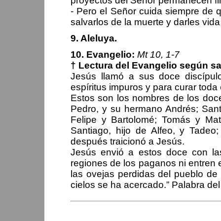
proyectos del Señor permanecen f
- Pero el Señor cuida siempre de 
salvarlos de la muerte y darles vi
9. Aleluya.
10. Evangelio:
Mt 10, 1-7
† Lectura del Evangelio según s
Jesús llamó a sus doce discípulo
espíritus impuros y para curar tod
Estos son los nombres de los doc
Pedro, y su hermano Andrés; Sant
Felipe y Bartolomé; Tomás y Ma
Santiago, hijo de Alfeo, y Tadeo
después traicionó a Jesús.
Jesús envió a estos doce con las
regiones de los paganos ni entren
las ovejas perdidas del pueblo de 
cielos se ha acercado.” Palabra de
PERIPLOS DEL OBISPO