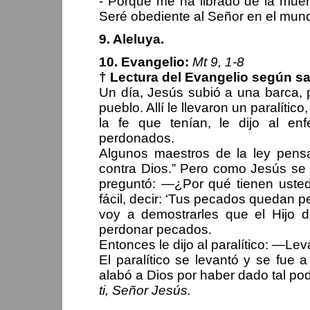
- Porque me ha librado de la muert
Seré obediente al Señor en el mun
9. Aleluya.
10. Evangelio:
Mt 9, 1-8
† Lectura del Evangelio según s
Un día, Jesús subió a una barca, p
pueblo. Allí le llevaron un paralíti
la fe que tenían, le dijo al e
perdonados.
Algunos maestros de la ley pens
contra Dios.” Pero como Jesús se
preguntó: —¿Por qué tienen ust
fácil, decir: ‘Tus pecados quedan p
voy a demostrarles que el Hijo d
perdonar pecados.
Entonces le dijo al paralítico: —Lev
El paralítico se levantó y se fue 
alabó a Dios por haber dado tal po
ti, Señor Jesús.