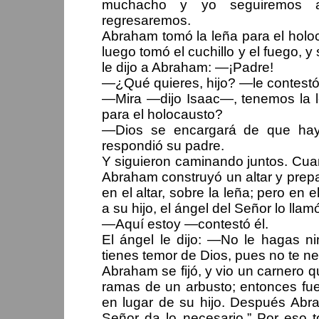
muchacho y yo seguiremos a
regresaremos.
Abraham tomó la leña para el holo
luego tomó el cuchillo y el fuego, 
le dijo a Abraham: —¡Padre!
—¿Qué quieres, hijo? —le contest
—Mira —dijo Isaac—, tenemos la l
para el holocausto?
—Dios se encargará de que haya
respondió su padre.
Y siguieron caminando juntos. Cuan
Abraham construyó un altar y prepar
en el altar, sobre la leña; pero en 
a su hijo, el ángel del Señor lo ll
—Aquí estoy —contestó él.
El ángel le dijo: —No le hagas 
tienes temor de Dios, pues no te ne
Abraham se fijó, y vio un carnero 
ramas de un arbusto; entonces fue,
en lugar de su hijo. Después Abr
Señor da lo necesario.” Por eso t