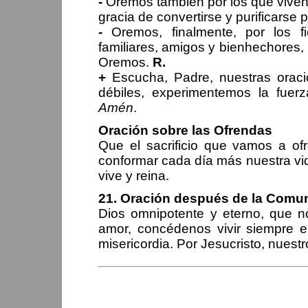
-
Oremos también por los que viven 
gracia de convertirse y purificars
-
Oremos, finalmente, por los fi
familiares, amigos y bienhechores, 
Oremos.
R.
+
Escucha, Padre, nuestras orac
débiles, experimentemos la fuerz
Amén
.
Oración sobre las Ofrendas
Que el sacrificio que vamos a of
conformar cada día más nuestra vid
vive y reina.
21. Oración después de la Comu
Dios omnipotente y eterno, que n
amor, concédenos vivir siempre e
misericordia. Por Jesucristo, nuest
PERIPLOS DEL O