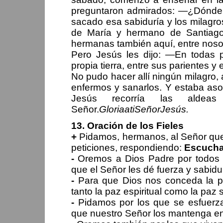
preguntaron admirados: —¿Dónde 
sacado esa sabiduría y los milagros
de María y hermano de Santiag
hermanas también aquí, entre nosot
Pero Jesús les dijo: —En todas 
propia tierra, entre sus parientes y
No pudo hacer allí ningún milagro
enfermos y sanarlos. Y estaba aso
Jesús recorría las aldeas
Señor.
Gloria
a
ti
Señor
Jesús
.
13. Oración de los Fieles
+
Pidamos, hermanos, al Señor que
peticiones, respondiendo:
Escucha,
-
Oremos a Dios Padre por todos a
que el Señor les dé fuerza y sabid
-
Para que Dios nos conceda la paz;
tanto la paz espiritual como la paz 
-
Pidamos por los que se esfuerza
que nuestro Señor los mantenga en