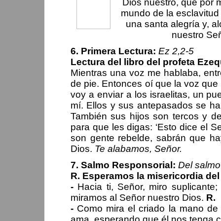
Dios nuestro, que por m
mundo de la esclavitud
una santa alegría y, al
nuestro Señ
6. Primera Lectura:
Ez 2,2-5
Lectura del libro del profeta Ezeq
Mientras una voz me hablaba, ent
de pie. Entonces oí que la voz que 
voy a enviar a los israelitas, un 
mí. Ellos y sus antepasados se ha
También sus hijos son tercos y de
para que les digas: ‘Esto dice el 
son gente rebelde, sabrán que ha
Dios.
Te alabamos, Señor.
7. Salmo Responsorial:
Del salmo
R. Esperamos la misericordia del
-
Hacia ti, Señor, miro suplicante; 
miramos al Señor nuestro Dios.
R.
-
Como mira el criado la mano de 
ama, esperando que él nos tenga 