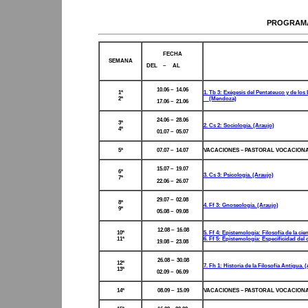
PROGRAMA
FECHA
SEMANA
DEL – AL
10.06 – 14.06
1ª
1. Tb 3: Exégesis del Pentateuco y de los 
2ª
(Mendoza)
17.06 – 21.06
24.06 – 28.06
3ª
2. Cs 2: Sociología. (Araujo)
4ª
01.07 – 05.07
5ª
07.07 – 14.07
VACACIONES – PASTORAL VOCACIONA
15.07 – 19.07
6ª
3. Cs 3: Psicología. (Araujo)
7ª
22.06 – 26.07
29.07 – 02.08
8ª
4. Ff 3: Gnoseología. (Araujo)
9ª
05.08 – 09.08
12.08 – 16.08
10ª
5. Ff 4: Epistemología: Filosofía de la cie
11ª
6. Ff 5: Epistemología: Especificidad del
19.08 – 23.08
26.08 – 30.08
12ª
7. Fh 1: Historia de la Filosofía Antigua. 
13ª
02.09 – 06.09
14ª
08.09 – 15.09
VACACIONES – PASTORAL VOCACIONA