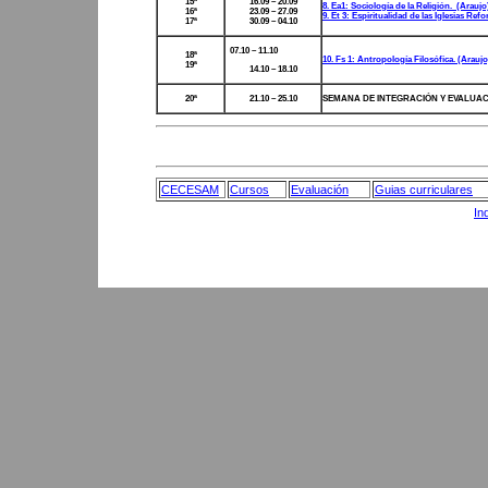
15ª
16.09 – 20.09
8. Ea1: Sociología de la Religión. (Araujo
16ª
23.09 – 27.09
9. Et 3: Espiritualidad de las Iglesias Ref
17ª
30.09 – 04.10
07.10 – 11.10
18ª
10. Fs 1: Antropología Filosófica. (Araujo
19ª
14.10 – 18.10
20ª
21.10 – 25.10
SEMANA DE INTEGRACIÓN Y EVALUAC
CECESAM
Cursos
Evaluación
Guias curriculares
In