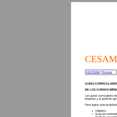
CESAM G
CECESAM
Cursos
GUÍAS CURRICULARE
DE LOS CURSOS IMPA
Las guías curriculares t
imparten y el perfil de a
Para lograr este propósit
Objetivo.
Guía de conteni