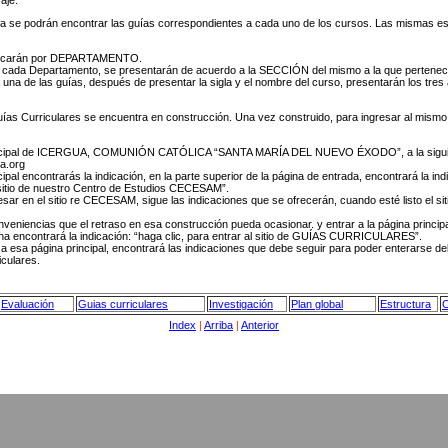
aje.
ta se podrán encontrar las guías correspondientes a cada uno de los cursos. Las mismas es
ificarán por DEPARTAMENTO.
e cada Departamento, se presentarán de acuerdo a la SECCIÓN del mismo a la que pertenec
 una de las guías, después de presentar la sigla y el nombre del curso, presentarán los tres
Guías Curriculares se encuentra en construcción. Una vez construido, para ingresar al mismo
principal de ICERGUA, COMUNIÓN CATÓLICA “SANTA MARÍA DEL NUEVO ÉXODO”, a la siguie
ua.org
cipal encontrarás la indicación, en la parte superior de la página de entrada, encontrará la ind
 sitio de nuestro Centro de Estudios CECESAM”.
ar en el sitio re CECESAM, sigue las indicaciones que se ofrecerán, cuando esté listo el si
nveniencias que el retraso en esa construcción pueda ocasionar. y entrar a la página princip
na encontrará la indicación: “haga clic, para entrar al sitio de GUÍAS CURRICULARES”.
a esa página principal, encontrará las indicaciones que debe seguir para poder enterarse de
iculares.
Evaluación
Guias curriculares
Investigación
Plan global
Estructura
C
Index
|
Arriba
|
Anterior