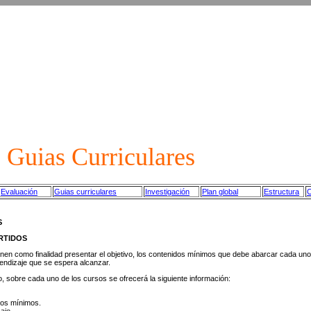
uias Curriculares
Evaluación
Guias curriculares
Investigación
Plan global
Estructura
C
S
RTIDOS
ienen como finalidad presentar el objetivo, los contenidos mínimos que debe abarcar cada un
prendizaje que se espera alcanzar.
o, sobre cada uno de los cursos se ofrecerá la siguiente información:
dos mínimos.