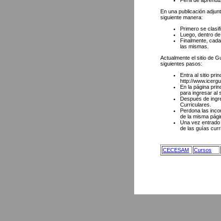
Perfil de aprendiz
En una publicación adjun
siguiente manera:
Primero se clas
Luego, dentro d
Finalmente, cada
las mismas.
Actualmente el sitio de 
siguientes pasos:
Entra al sitio 
http://www.icerg
En la página prin
para ingresar al
Después de ingres
Curriculares.
Perdona las inco
de la misma pági
Una vez entrado 
de las guías curr
CECESAM
Cursos