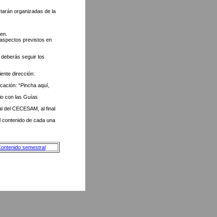
tarán organizadas de la
en.
 aspectos previstos en
 deberás seguir los
nte dirección:
icación: “Pincha aquí,
tio con las Guías
al del CECESAM, al final
l contenido de cada una
ontenido semestral