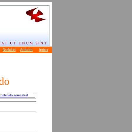
ido
ontenido semestral