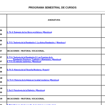
PROGRAMA SEMESTRAL DE CURSOS
ASIGNATURA
.06
1. Tb 4: Exégesis de los libros proféticos. (Mendoza)
.06
.06
2. Tf 3: Teología de la Revelación I: La divina Revelación. ( Mendoza )
.07
.07
VACACIONES – PASTORAL VOCACIONAL.
.07
3. Tf 4: Teología de la Revelación II: Las Fuentes de la
Revelación Escritura, Tradición y Magisterio. (Mendoza)
.07
4. Tf 5: El método teológico. (Mendoza)
.08
5. Fh 3: Historia de la Filosofía Moderna. (Araujo)
.08
.08
6. Th 4: Historia de la Iglesia en la edad moderna. (Mendoza)
.08
.08
7. Ea 2: Psicología de la Religión. (Mendoza)
.09
.09
VACACIONES – PASTORAL VOCACIONAL.