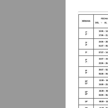
FECHA
SEMANA
DEL – AL
10.06 – 14
1ª
2ª
17.06 – 21
24.06 – 28
3ª
4ª
01.07 – 05
5ª
07.07 – 14
15.07 – 19
6ª
7ª
22.06 – 26
29.07 – 02
8ª
9ª
05.08 – 09
12.08 – 16
10ª
11ª
19.08 – 23
26.08 – 30
12ª
13ª
02.09 – 06
14ª
08.09 – 15