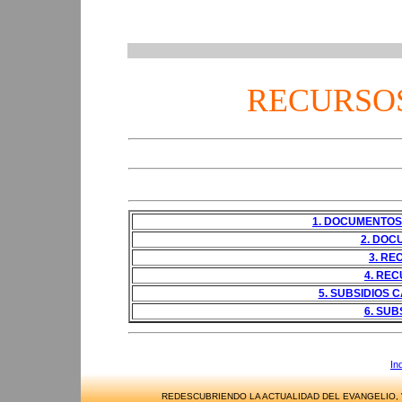
RECURSO
1. DOCUMENTOS
2. DOC
3. RE
4. RE
5. SUBSIDIOS 
6. SUB
In